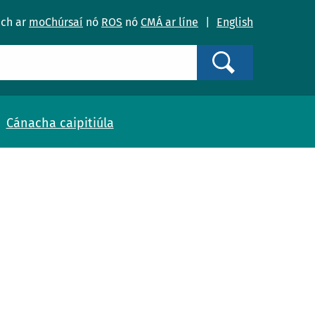
ach ar
moChúrsaí
nó
ROS
nó
CMÁ ar líne
|
English
Search
Cánacha caipitiúla