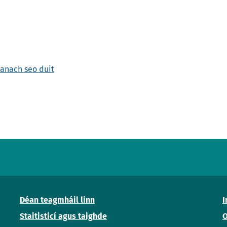
hanach seo duit
Déan teagmháil linn
I
Staitisticí agus taighde
O