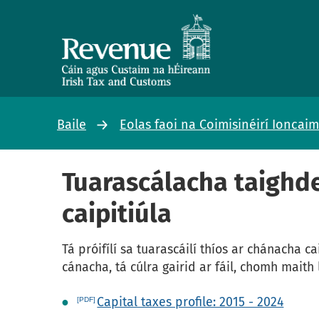
Baile
Eolas faoi na Coimisinéirí Ioncai
Tuarascálacha taighd
caipitiúla
Tá próifílí sa tuarascáilí thíos ar chánacha c
cánacha, tá cúlra gairid ar fáil, chomh maith
Capital taxes profile: 2015 - 2024