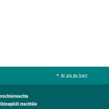
Ar ais go barr
nrochtaineachta
ibleagáidí reachtúla