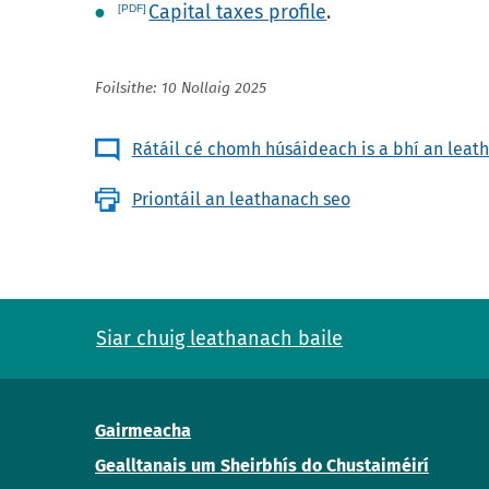
Capital taxes profile
.
Foilsithe: 10 Nollaig 2025
Rátáil cé chomh húsáideach is a bhí an leat
Priontáil an leathanach seo
Siar chuig leathanach baile
Gairmeacha
Gealltanais um Sheirbhís do Chustaiméirí