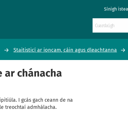
Sínigh iste
m
Staitisticí ar ioncam, cáin agus dleachtanna
e ar chánacha
aipitiúla. I gcás gach ceann de na
 le treochtaí admhálacha.