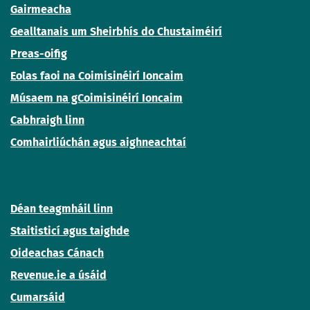
Gairmeacha
Gealltanais um Sheirbhís do Chustaiméirí
Preas-oifig
Eolas faoi na Coimisinéirí Ioncaim
Músaem na gCoimisinéirí Ioncaim
Cabhraigh linn
Comhairliúchán agus aighneachtaí
Déan teagmháil linn
Staitisticí agus taighde
Oideachas Cánach
Revenue.ie a úsáid
Cumarsáid