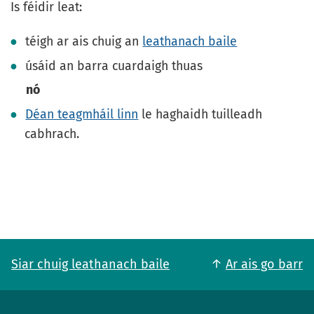
Is féidir leat:
téigh ar ais chuig an
leathanach baile
úsáid an barra cuardaigh thuas
nó
Déan teagmháil linn
le haghaidh tuilleadh
cabhrach.
Siar chuig leathanach baile
Ar ais go barr