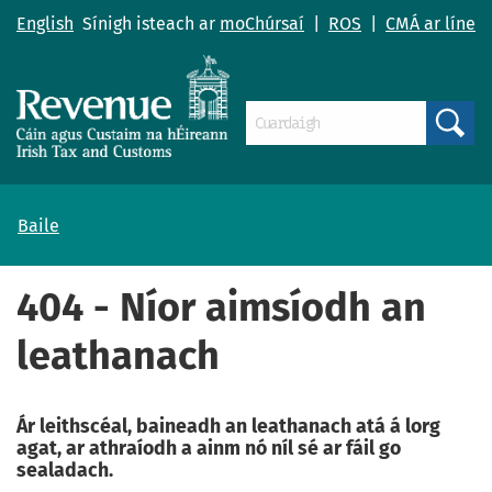
English
Sínigh isteach ar
moChúrsaí
|
ROS
|
CMÁ ar líne
Search
Baile
404 - Níor aimsíodh an
leathanach
Ár leithscéal, baineadh an leathanach atá á lorg
agat, ar athraíodh a ainm nó níl sé ar fáil go
sealadach.