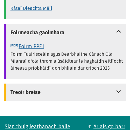
Rátaí Dleachta Máil
Foirmeacha gaolmhara
Foirm PPF1
Foirm Tuairisceáin agus Dearbhaithe Cánach Ola
Mianraí d'ola throm a úsáidtear le haghaidh eitlíocht
áineasa príobháidí don bhliain dar críoch 2025
Treoir breise
Siar chuig leathanach baile
Ar ais go barr