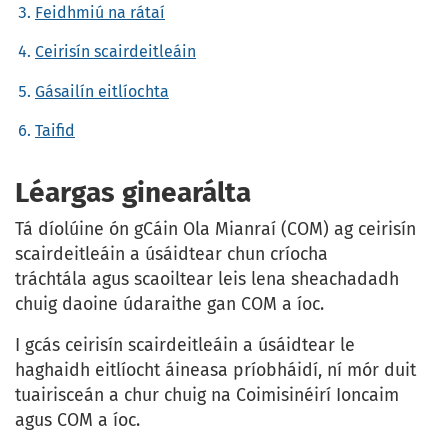
Feidhmiú na rátaí
Ceirisín scairdeitleáin
Gásailín eitlíochta
Taifid
Léargas ginearálta
Tá díolúine ón gCáin Ola Mianraí (COM) ag ceirisín
scairdeitleáin a úsáidtear chun críocha
tráchtála agus scaoiltear leis lena sheachadadh
chuig daoine údaraithe gan COM a íoc.
I gcás ceirisín scairdeitleáin a úsáidtear le
haghaidh eitlíocht áineasa príobháidí, ní mór duit
tuairisceán a chur chuig na Coimisinéirí Ioncaim
agus COM a íoc.