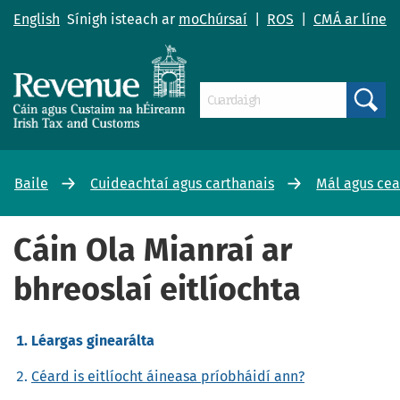
English
Sínigh isteach ar
moChúrsaí
|
ROS
|
CMÁ ar líne
Search
Baile
Cuideachtaí agus carthanais
Mál agus ce
Cáin Ola Mianraí ar
bhreoslaí eitlíochta
Léargas ginearálta
Céard is eitlíocht áineasa príobháidí ann?