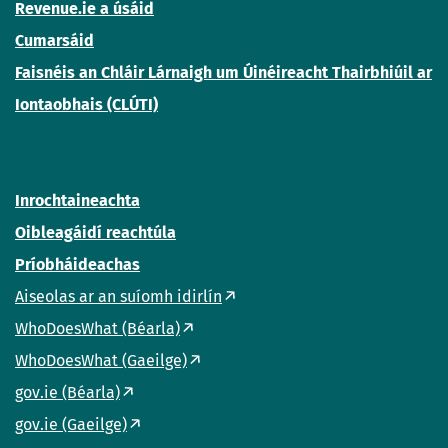
Revenue.ie a úsáid
Cumarsáid
Faisnéis an Chláir Lárnaigh um Úinéireacht Thairbhiúil ar
Iontaobhais (CLÚTI)
Inrochtaineachta
Oibleagáidí reachtúla
Príobháideachas
Aiseolas ar an suíomh idirlín
WhoDoesWhat (Béarla)
WhoDoesWhat (Gaeilge)
gov.ie (Béarla)
gov.ie (Gaeilge)