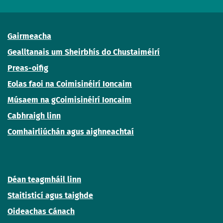
Gairmeacha
Gealltanais um Sheirbhís do Chustaiméirí
Preas-oifig
Eolas faoi na Coimisinéirí Ioncaim
Músaem na gCoimisinéirí Ioncaim
Cabhraigh linn
Comhairliúchán agus aighneachtaí
Déan teagmháil linn
Staitisticí agus taighde
Oideachas Cánach