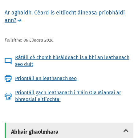
Ar aghaidh: Céard is eitlíocht áineasa príobháidí
ann?
Foilsithe: 06 Lúnasa 2026
Rátáil cé chomh húsáideach is a bhí an leathanach
seo duit
Priontáil an leathanach seo
Priontáil gach leathanach i 'Cáin Ola Mianraí ar
bhreoslaí eitlíochta'
Ábhair ghaolmhara