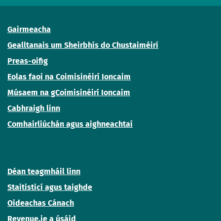
Gairmeacha
Gealltanais um Sheirbhís do Chustaiméirí
Preas-oifig
Eolas faoi na Coimisinéirí Ioncaim
Músaem na gCoimisinéirí Ioncaim
Cabhraigh linn
Comhairliúchán agus aighneachtaí
Déan teagmháil linn
Staitisticí agus taighde
Oideachas Cánach
Revenue.ie a úsáid