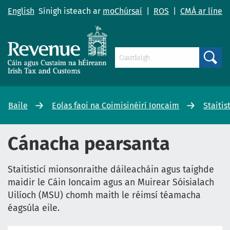
English
Sínigh isteach ar
moChúrsaí
|
ROS
|
CMÁ ar líne
Search
Baile
Eolas faoi na Coimisinéirí Ioncaim
Staitis
Cánacha pearsanta
Staitisticí mionsonraithe dáileacháin agus taighde
maidir le Cáin Ioncaim agus an Muirear Sóisialach
Uilíoch (MSU) chomh maith le réimsí téamacha
éagsúla eile.