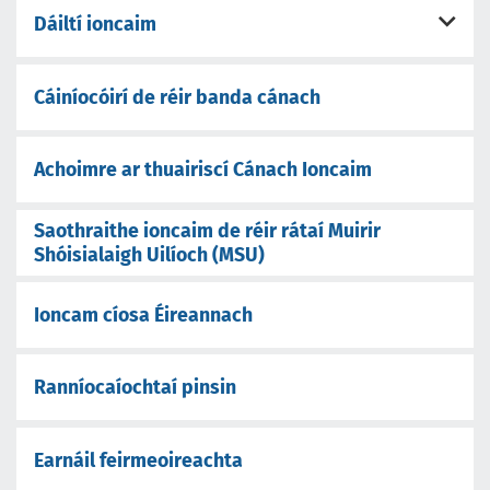
Dáiltí ioncaim
Cáiníocóirí de réir banda cánach
Achoimre ar thuairiscí Cánach Ioncaim
Saothraithe ioncaim de réir rátaí Muirir
Shóisialaigh Uilíoch (MSU)
Ioncam cíosa Éireannach
Ranníocaíochtaí pinsin
Earnáil feirmeoireachta