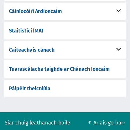
Cáiníocóirí Ardioncaim
Staitisticí ÍMAT
Caiteachais cánach
Tuarascálacha taighde ar Chánach Ioncaim
Páipéir theicniúla
Siar chuig leathanach baile
Ar ais go barr