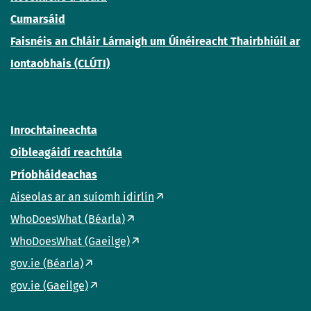
Cumarsáid
Faisnéis an Chláir Lárnaigh um Úinéireacht Thairbhiúil ar
Iontaobhais (CLÚTI)
Inrochtaineachta
Oibleagáidí reachtúla
Príobháideachas
Aiseolas ar an suíomh idirlín
WhoDoesWhat (Béarla)
WhoDoesWhat (Gaeilge)
gov.ie (Béarla)
gov.ie (Gaeilge)