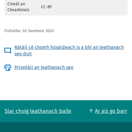
Cineál an
CC-BY
Cheadúnais
Foilsithe: 02 Samhain 2023
Rátáil cé chomh húsáideach is a bhí an leathanach
seo duit
Priontáil an leathanach seo
Siar chuig leathanach baile
Ar ais go barr