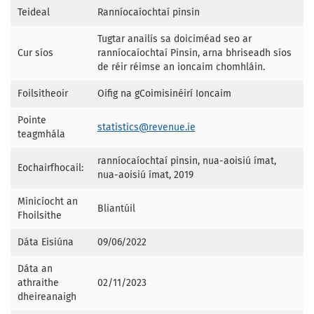
Teideal
Ranníocaíochtaí pinsin
Tugtar anailís sa doiciméad seo ar
Cur síos
ranníocaíochtaí Pinsin, arna bhriseadh síos
de réir réimse an ioncaim chomhláin.
Foilsitheoir
Oifig na gCoimisinéirí Ioncaim
Pointe
statistics@revenue.ie
teagmhála
ranníocaíochtaí pinsin, nua-aoisiú ímat,
Eochairfhocail:
nua-aoisiú ímat, 2019
Minicíocht an
Bliantúil
Fhoilsithe
Dáta Eisiúna
09/06/2022
Dáta an
athraithe
02/11/2023
dheireanaigh