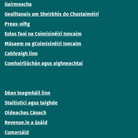
Gairmeacha
Gealltanais um Sheirbhís do Chustaiméirí
Preas-oifig
Eolas faoi na Coimisinéirí Ioncaim
Músaem na gCoimisinéirí Ioncaim
Cabhraigh linn
Comhairliúchán agus aighneachtaí
Déan teagmháil linn
Staitisticí agus taighde
Oideachas Cánach
Revenue.ie a úsáid
Cumarsáid