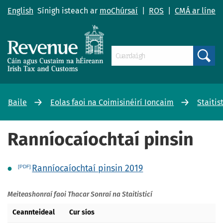
English
Sínigh isteach ar
moChúrsaí
|
ROS
|
CMÁ ar líne
Search
Baile
Eolas faoi na Coimisinéirí Ioncaim
Staitis
Ranníocaíochtaí pinsin
Ranníocaíochtaí pinsin 2019
Meiteashonraí faoi Thacar Sonraí na Staitisticí
Ceannteideal
Cur síos