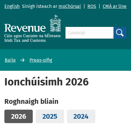
English
Sínigh isteach ar
moChúrsaí
|
ROS
|
CMÁ ar líne
Search
Baile
Preas-oifig
Ionchúisimh 2026
Roghnaigh bliain
2026
2025
2024