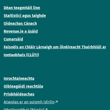
Déan teagmháil linn
Staitisticí agus taighde
Oideachas Cánach
Revenue.ie a úsáid
Cumarsáid
Faisnéis an Chláir Lárnaigh um Úinéireacht Thairbhiúil ar
Iontaobhais (CLÚTI)
Inrochtaineachta
Oibleagáidí reachtúla
Príobháideachas
Aiseolas ar an suíomh idirlín
WhoDoesWhat (Béarla)