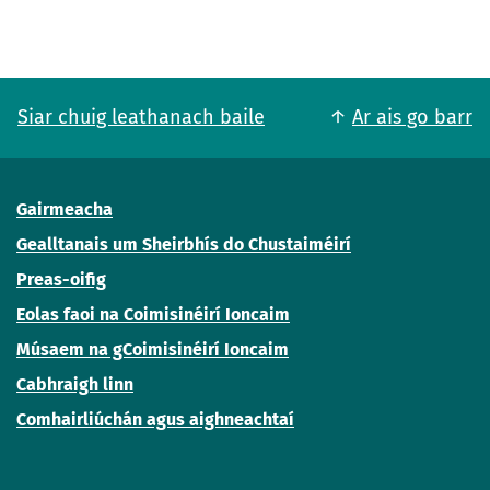
Siar chuig leathanach baile
Ar ais go barr
Gairmeacha
Gealltanais um Sheirbhís do Chustaiméirí
Preas-oifig
Eolas faoi na Coimisinéirí Ioncaim
Músaem na gCoimisinéirí Ioncaim
Cabhraigh linn
Comhairliúchán agus aighneachtaí