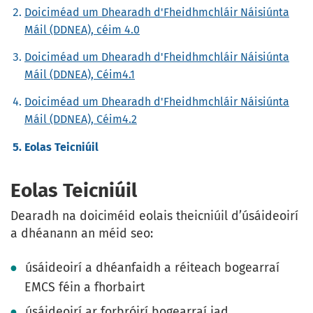
Doiciméad um Dhearadh d'Fheidhmchláir Náisiúnta
Máil (DDNEA), céim 4.0
Doiciméad um Dhearadh d'Fheidhmchláir Náisiúnta
Máil (DDNEA), Céim4.1
Doiciméad um Dhearadh d'Fheidhmchláir Náisiúnta
Máil (DDNEA), Céim4.2
Eolas Teicniúil
Eolas Teicniúil
Dearadh na doiciméid eolais theicniúil d’úsáideoirí
a dhéanann an méid seo:
úsáideoirí a dhéanfaidh a réiteach bogearraí
EMCS féin a fhorbairt
úsáideoirí ar forbróirí bogearraí iad.