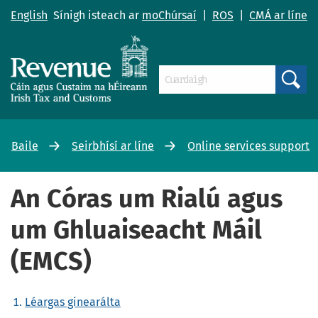
English
Sínigh isteach ar
moChúrsaí
|
ROS
|
CMÁ ar líne
Search
Baile
Seirbhísí ar líne
Online services support
An Córas um Rialú agus
um Ghluaiseacht Máil
(EMCS)
Léargas ginearálta