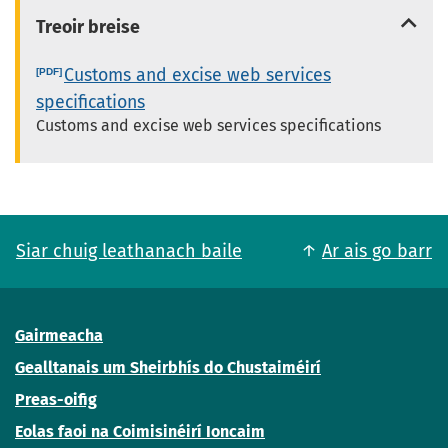
Treoir breise
Customs and excise web services
specifications
Customs and excise web services specifications
Siar chuig leathanach baile
Ar ais go barr
Gairmeacha
Gealltanais um Sheirbhís do Chustaiméirí
Preas-oifig
Eolas faoi na Coimisinéirí Ioncaim