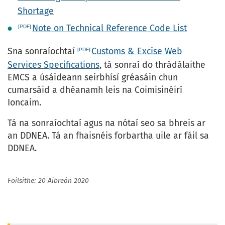
Shortage
Note on Technical Reference Code List
Sna sonraíochtaí
Customs & Excise Web
Services Specifications
, tá sonraí do thrádálaithe
EMCS a úsáideann seirbhísí gréasáin chun
cumarsáid a dhéanamh leis na Coimisinéirí
Ioncaim.
Tá na sonraíochtaí agus na nótaí seo sa bhreis ar
an DDNEA. Tá an fhaisnéis forbartha uile ar fáil sa
DDNEA.
Foilsithe: 20 Aibreán 2020