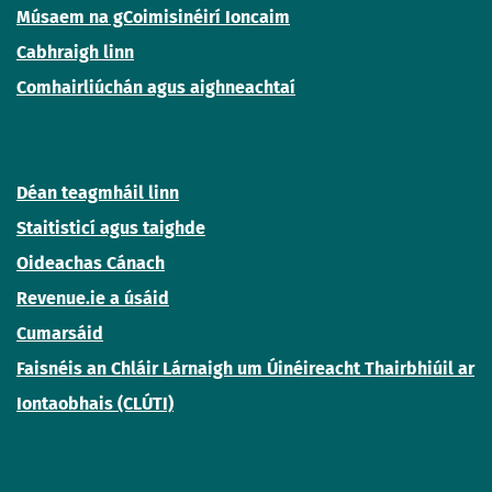
Músaem na gCoimisinéirí Ioncaim
Cabhraigh linn
Comhairliúchán agus aighneachtaí
Déan teagmháil linn
Staitisticí agus taighde
Oideachas Cánach
Revenue.ie a úsáid
Cumarsáid
Faisnéis an Chláir Lárnaigh um Úinéireacht Thairbhiúil ar
Iontaobhais (CLÚTI)