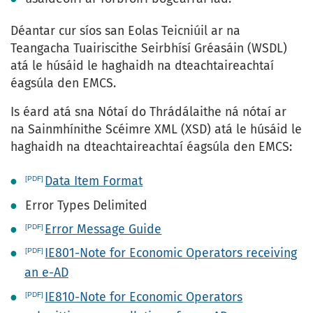
Déantar cur síos san Eolas Teicniúil ar na
Teangacha Tuairiscithe Seirbhísí Gréasáin (WSDL)
atá le húsáid le haghaidh na dteachtaireachtaí
éagsúla den EMCS.
Is éard atá sna Nótaí do Thrádálaithe ná nótaí ar
na Sainmhínithe Scéimre XML (XSD) atá le húsáid le
haghaidh na dteachtaireachtaí éagsúla den EMCS:
Data Item Format
Error Types Delimited
Error Message Guide
IE801-Note for Economic Operators receiving
an e-AD
IE810-Note for Economic Operators