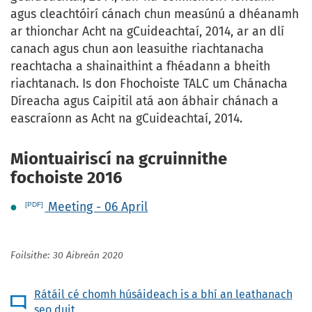
agus cleachtóirí cánach chun measúnú a dhéanamh
ar thionchar Acht na gCuideachtaí, 2014, ar an dlí
canach agus chun aon leasuithe riachtanacha
reachtacha a shainaithint a fhéadann a bheith
riachtanach. Is don Fhochoiste TALC um Chánacha
Díreacha agus Caipitil atá aon ábhair chánach a
eascraíonn as Acht na gCuideachtaí, 2014.
Miontuairiscí na gcruinnithe
fochoiste 2016
Meeting - 06 April
Foilsithe: 30 Aibreán 2020
Rátáil cé chomh húsáideach is a bhí an leathanach
seo duit