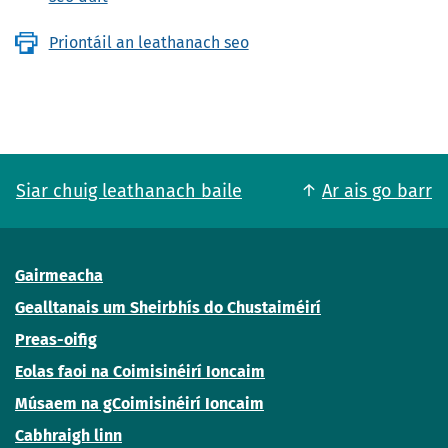
Priontáil an leathanach seo
Siar chuig leathanach baile
Ar ais go barr
Gairmeacha
Gealltanais um Sheirbhís do Chustaiméirí
Preas-oifig
Eolas faoi na Coimisinéirí Ioncaim
Músaem na gCoimisinéirí Ioncaim
Cabhraigh linn