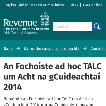
English
Sínigh isteach ar
moChúrsaí
|
ROS
|
CMÁ ar líne
Search
Baile
Gairmithe cánach agus dleachta
Coiste I
An Fochoiste ad hoc TALC
um Acht na gCuideachtaí
2014
Bunaíodh an Fochoiste ad hoc TALC um Acht na
gCuideachtaí, 2014, idir na Coimisinéirí Ioncaim