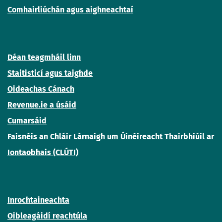
Comhairliúchán agus aighneachtaí
Déan teagmháil linn
Staitisticí agus taighde
Oideachas Cánach
Revenue.ie a úsáid
Cumarsáid
Faisnéis an Chláir Lárnaigh um Úinéireacht Thairbhiúil ar
Iontaobhais (CLÚTI)
Inrochtaineachta
Oibleagáidí reachtúla