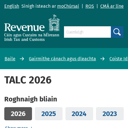
English
Sínigh isteach ar
moChúrsaí
|
ROS
|
CMÁ ar líne
Search
Baile
Gairmithe cánach agus dleachta
Coiste I
TALC 2026
Roghnaigh bliain
2026
2025
2024
2023