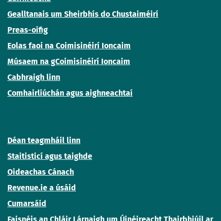
Gealltanais um Sheirbhís do Chustaiméirí
Preas-oifig
Eolas faoi na Coimisinéirí Ioncaim
Músaem na gCoimisinéirí Ioncaim
Cabhraigh linn
Comhairliúchán agus aighneachtaí
Déan teagmháil linn
Staitisticí agus taighde
Oideachas Cánach
Revenue.ie a úsáid
Cumarsáid
Faisnéis an Chláir Lárnaigh um Úinéireacht Thairbhiúil ar