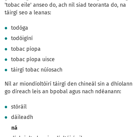
'tobac eile' anseo do, ach níl siad teoranta do, na
táirgí seo a leanas:
todóga
todóigíní
tobac píopa
tobac píopa uisce
táirgí tobac núíosach
Níl ar miondíoltóirí táirgí den chineál sin a dhíolann
go díreach leis an bpobal agus nach ndéanann:
stóráíl
dáileadh
ná