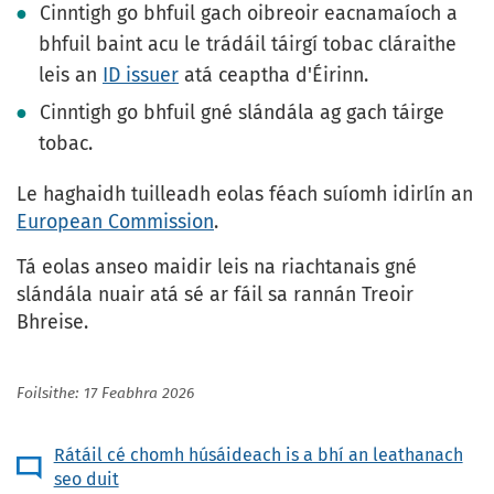
Cinntigh go bhfuil gach oibreoir eacnamaíoch a
bhfuil baint acu le trádáil táirgí tobac cláraithe
leis an
ID issuer
atá ceaptha d'Éirinn.
Cinntigh go bhfuil gné slándála ag gach táirge
tobac.
Le haghaidh tuilleadh eolas féach suíomh idirlín an
European Commission
.
Tá eolas anseo maidir leis na riachtanais gné
slándála nuair atá sé ar fáil sa rannán Treoir
Bhreise.
Foilsithe: 17 Feabhra 2026
Rátáil cé chomh húsáideach is a bhí an leathanach
seo duit