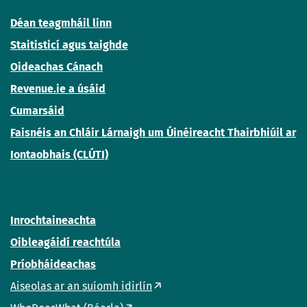
Déan teagmháil linn
Staitisticí agus taighde
Oideachas Cánach
Revenue.ie a úsáid
Cumarsáid
Faisnéis an Chláir Lárnaigh um Úinéireacht Thairbhiúil ar
Iontaobhais (CLÚTI)
Inrochtaineachta
Oibleagáidí reachtúla
Príobháideachas
Aiseolas ar an suíomh idirlín