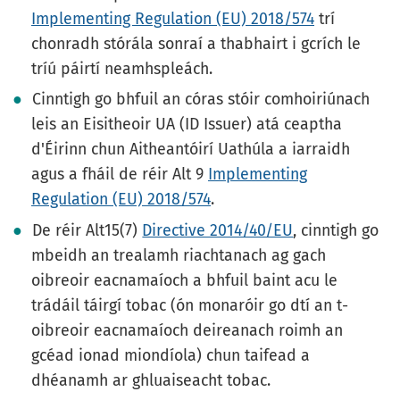
Implementing Regulation (EU) 2018/574
trí
chonradh stórála sonraí a thabhairt i gcrích le
tríú páirtí neamhspleách.
Cinntigh go bhfuil an córas stóir comhoiriúnach
leis an Eisitheoir UA (ID Issuer) atá ceaptha
d'Éirinn chun Aitheantóirí Uathúla a iarraidh
agus a fháil de réir Alt 9
Implementing
Regulation (EU) 2018/574
.
De réir Alt15(7)
Directive 2014/40/EU
, cinntigh go
mbeidh an trealamh riachtanach ag gach
oibreoir eacnamaíoch a bhfuil baint acu le
trádáil táirgí tobac (ón monaróir go dtí an t-
oibreoir eacnamaíoch deireanach roimh an
gcéad ionad miondíola) chun taifead a
dhéanamh ar ghluaiseacht tobac.