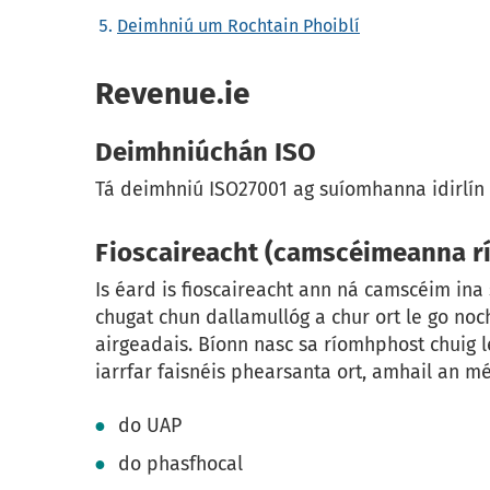
Deimhniú um Rochtain Phoiblí
Revenue.ie
Deimhniúchán ISO
Tá deimhniú ISO27001 ag suíomhanna idirlín 
Fioscaireacht (camscéimeanna r
Is éard is fioscaireacht ann ná camscéim in
chugat chun dallamullóg a chur ort le go noc
airgeadais. Bíonn nasc sa ríomhphost chuig l
iarrfar faisnéis phearsanta ort, amhail an mé
do UAP
do phasfhocal