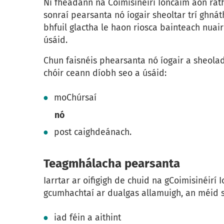
Ní fhéadann na Coimisinéirí Ioncaim aon ráth
sonraí pearsanta nó íogair sheoltar trí ghná
bhfuil glactha le haon riosca bainteach nuai
úsáid.
Chun faisnéis phearsanta nó íogair a sheolad
chóir ceann díobh seo a úsáid:
moChúrsaí
nó
post caighdeánach.
Teagmhálacha pearsanta
Iarrtar ar oifigigh de chuid na gCoimisinéirí
gcumhachtaí ar dualgas allamuigh, an méid
iad féin a aithint