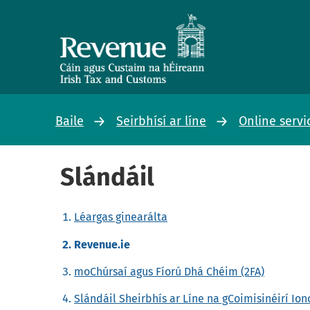
Baile
Seirbhísí ar líne
Online servi
Slándáil
Léargas ginearálta
Revenue.ie
moChúrsaí agus Fíorú Dhá Chéim (2FA)
Slándáil Sheirbhís ar Líne na gCoimisinéirí Io