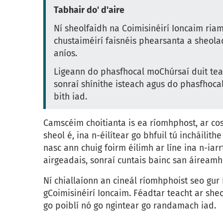
Tabhair do' d'aire
Ní sheolfaidh na Coimisinéirí Ioncaim ria
chustaiméirí faisnéis phearsanta a sheola
aníos.
Ligeann do phasfhocal moChúrsaí duit teac
sonraí shínithe isteach agus do phasfhoca
bith iad.
Camscéim choitianta is ea ríomhphost, ar cos
sheol é, ina n-éilítear go bhfuil tú incháilit
nasc ann chuig foirm éilimh ar líne ina n-iar
airgeadais, sonraí cuntais bainc san áireamh
Ní chiallaíonn an cineál ríomhphoist seo gur 
gCoimisinéirí Ioncaim. Féadtar teacht ar sheol
go poiblí nó go ngintear go randamach iad.