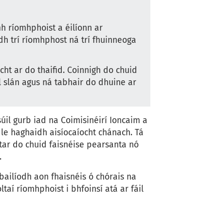
mh ríomhphoist a éilíonn ar
dh trí ríomhphost ná trí fhuinneoga
ht ar do thaifid. Coinnigh do chuid
l slán agus ná tabhair do dhuine ar
úil gurb iad na Coimisinéirí Ioncaim a
he le haghaidh aisíocaíocht chánach. Tá
rtar do chuid faisnéise pearsanta nó
.
bailíodh aon fhaisnéis ó chórais na
taí ríomhphoist i bhfoinsí atá ar fáil