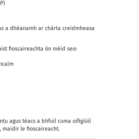
P)
atas a dhéanamh ar chárta creidmheasa
ist fioscaireachta ón méid seo:
oncaim
tu agus téacs a bhfuil cuma oifigiúil
 maidir le fioscaireacht.