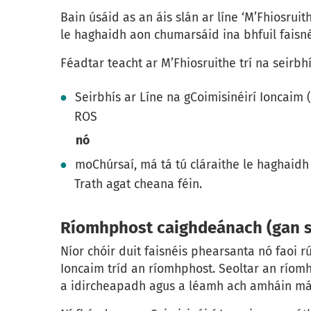
Bain úsáid as an áis slán ar líne ‘M’Fhiosrui
le haghaidh aon chumarsáid ina bhfuil faisn
Féadtar teacht ar M’Fhiosruithe trí na seirbh
Seirbhís ar Líne na gCoimisinéirí Ioncaim 
ROS
nó
moChúrsaí, má tá tú cláraithe le haghaid
Trath agat cheana féin.
Ríomhphost caighdeánach (gan s
Níor chóir duit faisnéis phearsanta nó faoi r
Ioncaim tríd an ríomhphost. Seoltar an ríomhp
a idircheapadh agus a léamh ach amháin má t