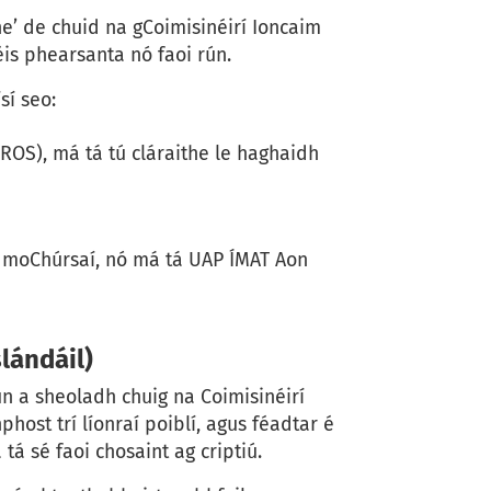
the’ de chuid na gCoimisinéirí Ioncaim
éis phearsanta nó faoi rún.
ísí seo:
(ROS), má tá tú cláraithe le haghaidh
h moChúrsaí, nó má tá UAP ÍMAT Aon
lándáil)
ún a sheoladh chuig na Coimisinéirí
host trí líonraí poiblí, agus féadtar é
á sé faoi chosaint ag criptiú.