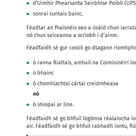
d’Uimhir Phearsanta Seirbhíse Poiblí (UPS
sonraí cuntais bainc.
Féadtar an fhaisnéis seo a úsáid chun iarr
nó chun seiceanna a scríobh i d’ainm.
Féadfaidh sé gur cosúil go dtagann ríomhpho
ó ranna Rialtais, amhail na Coimisinéirí I
ó bhainc
ó chomhlachtaí cártaí creidmheasa
nó
ó shiopaí ar líne.
Féadfaidh sé go bhfuil lógónna réalaíocha ion
air. Féadfaidh sé go bhfuil rabhadh iontu, fiú,