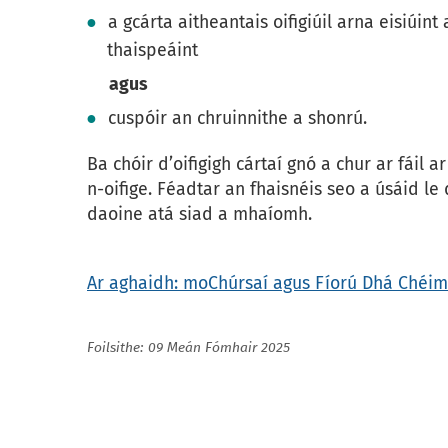
a gcárta aitheantais oifigiúil arna eisiúint
thaispeáint
agus
cuspóir an chruinnithe a shonrú.
Ba chóir d’oifigigh cártaí gnó a chur ar fáil a
n-oifige. Féadtar an fhaisnéis seo a úsáid le
daoine atá siad a mhaíomh.
Ar aghaidh: moChúrsaí agus Fíorú Dhá Chéim
Foilsithe: 09 Meán Fómhair 2025