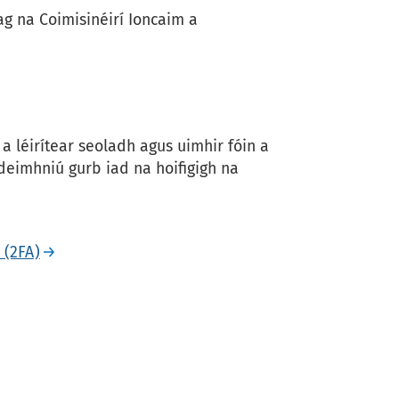
 ag na Coimisinéirí Ioncaim a
r a léirítear seoladh agus uimhir fóin a
 deimhniú gurb iad na hoifigigh na
 (2FA)