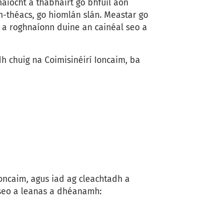
aíocht a thabhairt go bhfuil aon
th-théacs, go hiomlán slán. Meastar go
r a roghnaíonn duine an cainéal seo a
h chuig na Coimisinéirí Ioncaim, ba
 Ioncaim, agus iad ag cleachtadh a
 seo a leanas a dhéanamh: