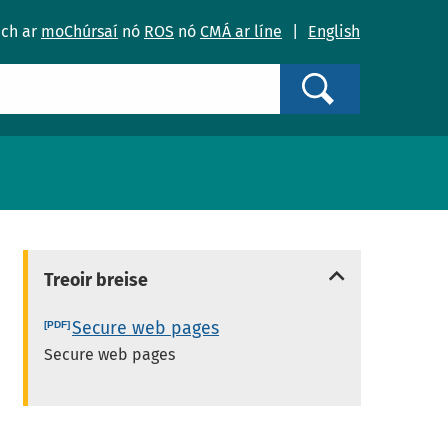
ach ar
moChúrsaí
nó
ROS
nó
CMÁ ar líne
|
English
Search
Treoir breise
Secure web pages
Secure web pages