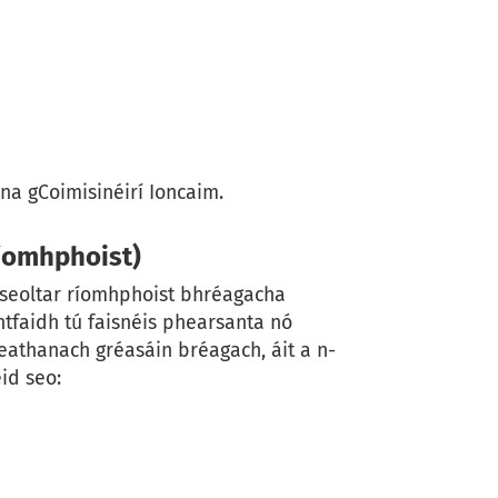
na gCoimisinéirí Ioncaim.
íomhphoist)
a seoltar ríomhphoist bhréagacha
htfaidh tú faisnéis phearsanta nó
eathanach gréasáin bréagach, áit a n-
id seo: