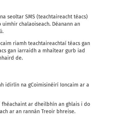
ina seoltar SMS (teachtaireacht téacs)
nó uimhir chalaoiseach. Déanann an
ú.
ncaim riamh teachtaireachtaí téacs gan
acs gan iarraidh a mhaítear gurb iad
mhaird de.
h idirlín na gCoimisinéirí Ioncaim ar a
í fhéachaint ar dheilbhín an ghlais i do
éach ar an rannán Treoir bhreise.