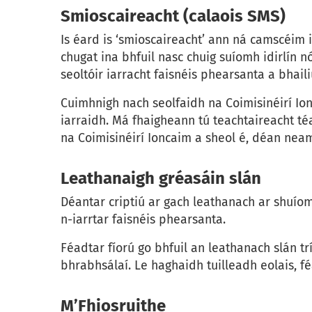
Smioscaireacht (calaois SMS)
Is éard is ‘smioscaireacht’ ann ná camscéim 
chugat ina bhfuil nasc chuig suíomh idirlín 
seoltóir iarracht faisnéis phearsanta a bhaili
Cuimhnigh nach seolfaidh na Coimisinéirí Io
iarraidh. Má fhaigheann tú teachtaireacht té
na Coimisinéirí Ioncaim a sheol é, déan nea
Leathanaigh gréasáin slán
Déantar criptiú ar gach leathanach ar shuíom
n-iarrtar faisnéis phearsanta.
Féadtar fíorú go bhfuil an leathanach slán tr
bhrabhsálaí. Le haghaidh tuilleadh eolais, f
M’Fhiosruithe