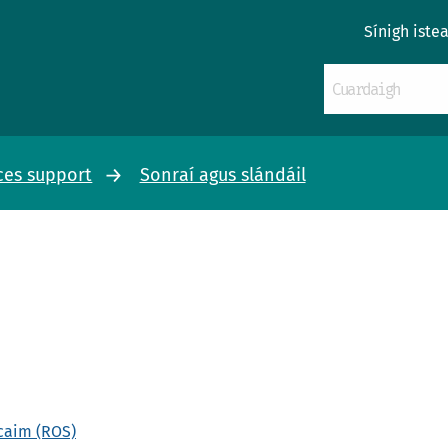
Sínigh iste
ces support
Sonraí agus slándáil
ncaim (ROS)