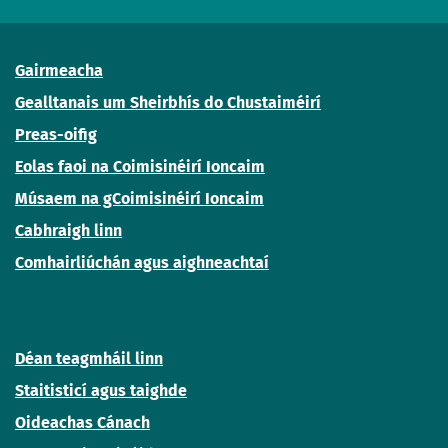
Gairmeacha
Gealltanais um Sheirbhís do Chustaiméirí
Preas-oifig
Eolas faoi na Coimisinéirí Ioncaim
Músaem na gCoimisinéirí Ioncaim
Cabhraigh linn
Comhairliúchán agus aighneachtaí
Déan teagmháil linn
Staitisticí agus taighde
Oideachas Cánach