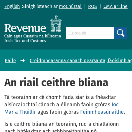
English
Sínigh isteach ar
moChúrsaí
|
ROS
|
CMÁ ar líne
Search
Baile
Creidmheasanna cánach pearsanta, faoisimh ag
An riail ceithre bliana
Tá teorainn ar cé chomh fada siar is a fhéadtar
aisíocaíochtaí cánach a éileamh faoin gcóras
Íoc
Mar a Thuillir
agus faoin gcóras
Féinmheasúnaithe
.
Is é ceithre bliana an teorainn, rud a chiallaíonn
nach bhféadtar ach athbhreithnithe nó