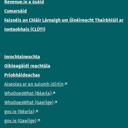
Revenue.ie a úsáid
Cumarsáid
Faisnéis an Chláir Lárnaigh um Úinéireacht Thairbhiúil ar
Iontaobhais (CLÚTI)
Inrochtaineachta
Oibleagáidí reachtúla
Príobháideachas
Aiseolas ar an suíomh idirlín
WhoDoesWhat (Béarla)
WhoDoesWhat (Gaeilge)
gov.ie (Béarla)
gov.ie (Gaeilge)