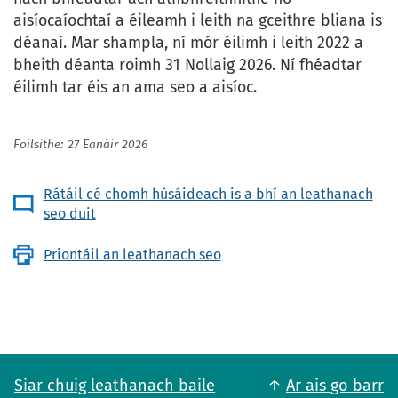
aisíocaíochtaí a éileamh i leith na gceithre bliana is
déanaí. Mar shampla, ní mór éilimh i leith 2022 a
bheith déanta roimh 31 Nollaig 2026. Ní fhéadtar
éilimh tar éis an ama seo a aisíoc.
Foilsithe: 27 Eanáir 2026
Rátáil cé chomh húsáideach is a bhí an leathanach
seo duit
Priontáil an leathanach seo
Siar chuig leathanach baile
Ar ais go barr