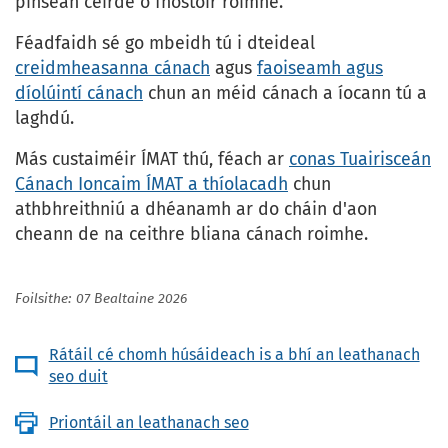
pinsean ceirde ó fhostóir roimhe.
Féadfaidh sé go mbeidh tú i dteideal
creidmheasanna cánach
agus
faoiseamh agus
díolúintí cánach
chun an méid cánach a íocann tú a
laghdú.
Más custaiméir ÍMAT thú, féach ar
conas Tuairisceán
Cánach Ioncaim ÍMAT a thíolacadh
chun
athbhreithniú a dhéanamh ar do cháin d'aon
cheann de na ceithre bliana cánach roimhe.
Foilsithe: 07 Bealtaine 2026
Rátáil cé chomh húsáideach is a bhí an leathanach
seo duit
Priontáil an leathanach seo