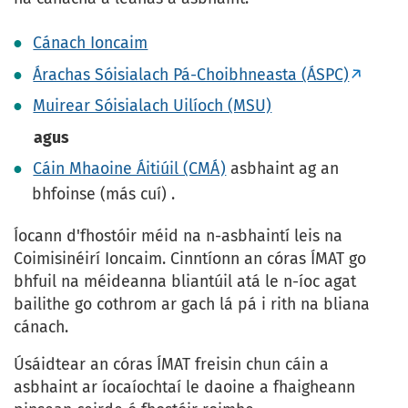
Cánach Ioncaim
Árachas Sóisialach Pá-Choibhneasta (ÁSPC)
Muirear Sóisialach Uilíoch (MSU)
agus
Cáin Mhaoine Áitiúil (CMÁ)
asbhaint ag an
bhfoinse (más cuí) .
Íocann d'fhostóir méid na n-asbhaintí leis na
Coimisinéirí Ioncaim. Cinntíonn an córas ÍMAT go
bhfuil na méideanna bliantúil atá le n-íoc agat
bailithe go cothrom ar gach lá pá i rith na bliana
cánach.
Úsáidtear an córas ÍMAT freisin chun cáin a
asbhaint ar íocaíochtaí le daoine a fhaigheann