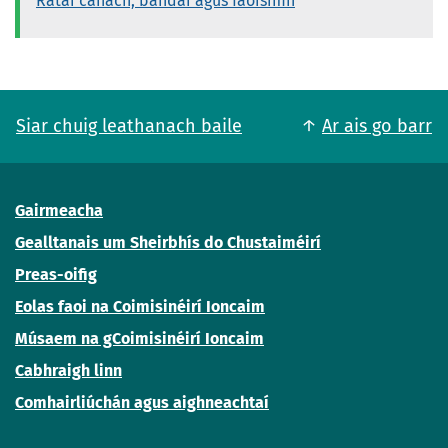
Rátaí cánach, bandaí agus faoisimh
Siar chuig leathanach baile
Ar ais go barr
Gairmeacha
Gealltanais um Sheirbhís do Chustaiméirí
Preas-oifig
Eolas faoi na Coimisinéirí Ioncaim
Músaem na gCoimisinéirí Ioncaim
Cabhraigh linn
Comhairliúchán agus aighneachtaí