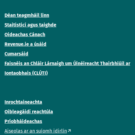
Déan teagmháil linn
Staitisticí agus taighde
Oideachas Cánach
Revenue.ie a úsáid
Cumarsáid
Faisnéis an Chláir Lárnaigh um Úinéireacht Thairbhiúil ar
Iontaobhais (CLÚTI)
Inrochtaineachta
Oibleagáidí reachtúla
Príobháideachas
Aiseolas ar an suíomh idirlín