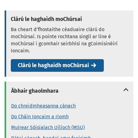
Clárú le haghaidh moChúrsaí
Ba cheart d’fhostaithe céaduaire clárú do
moChúrsaí. Is pointe rochtana singil ar líne é
moChúrsaí i gcomhair seirbhísí na gCoimisinéirí
Ioncaim.
Clárú le haghaidh moChúrsaí
Ábhair ghaolmhara
Do chreidmheasanna cánach
Do Cháin Ioncaim a ríomh
Muirear Sóisialach Uilíoch (MSU)