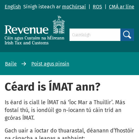
English
Sínigh isteach ar
moChúrsaí
|
ROS
|
CMÁ ar líne
Search
Baile
Poist agus pinsin
Céard is ÍMAT ann?
Is éard is ciall le ÍMAT ná ‘Íoc Mar a Thuillir’. Más
fostaí thú, is iondúil go n-íocann tú cáin tríd an
gcóras ÍMAT.
Gach uair a íoctar do thuarastal, déanann d’fhostóir
na cánacha a leanas a asbhaint: