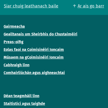
Siar chuig leathanach baile
Ar ais go barr
Gairmeacha
Gealltanais um Sheirbhís do Chustaiméirí
Preas-oifig
Eolas faoi na Coimisinéirí Ioncaim
Músaem na gCoimisinéirí Ioncaim
Cabhraigh linn
Comhairliúchán agus aighneachtaí
Déan teagmháil linn
Staitisticí agus taighde