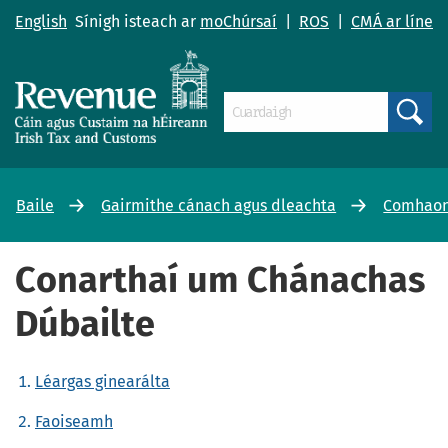
English
Sínigh isteach ar
moChúrsaí
|
ROS
|
CMÁ ar líne
Search
Baile
Gairmithe cánach agus dleachta
Comhaon
Conarthaí um Chánachas
Dúbailte
Léargas ginearálta
Faoiseamh