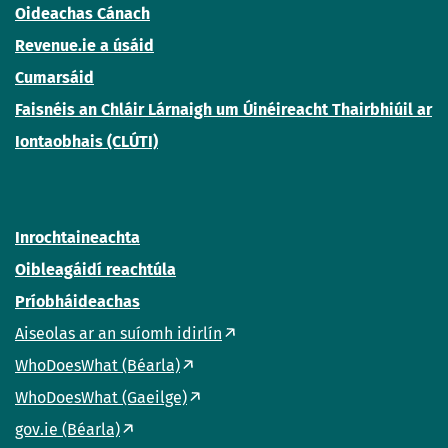
Oideachas Cánach
Revenue.ie a úsáid
Cumarsáid
Faisnéis an Chláir Lárnaigh um Úinéireacht Thairbhiúil ar
Iontaobhais (CLÚTI)
Inrochtaineachta
Oibleagáidí reachtúla
Príobháideachas
Aiseolas ar an suíomh idirlín
WhoDoesWhat (Béarla)
WhoDoesWhat (Gaeilge)
gov.ie (Béarla)