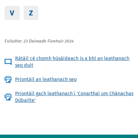
V
Z
Foilsithe: 23 Deireadh Fómhair 2024
Rátáil cé chomh húsáideach is a bhí an leathanach
seo duit
Priontáil an leathanach seo
Priontáil gach leathanach i 'Conarthaí um Chánachas
Dúbailte'