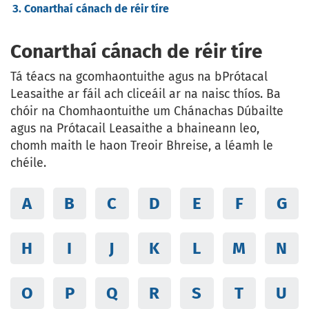
Conarthaí cánach de réir tíre
Conarthaí cánach de réir tíre
Tá téacs na gcomhaontuithe agus na bPrótacal
Leasaithe ar fáil ach cliceáil ar na naisc thíos. Ba
chóir na Chomhaontuithe um Chánachas Dúbailte
agus na Prótacail Leasaithe a bhaineann leo,
chomh maith le haon Treoir Bhreise, a léamh le
chéile.
A
B
C
D
E
F
G
H
I
J
K
L
M
N
O
P
Q
R
S
T
U