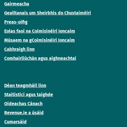
Gairmeacha
Gealltanais um Sheirbhís do Chustaiméirí
Preas-oifig
Eolas faoi na Coimisinéirí Ioncaim
Músaem na gCoimisinéirí Ioncaim
Cabhraigh linn
Comhairliúchán agus aighneachtaí
Déan teagmháil linn
Staitisticí agus taighde
Oideachas Cánach
Revenue.ie a úsáid
Cumarsáid