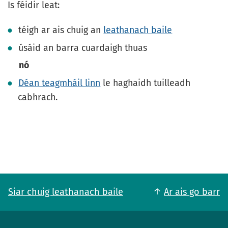
Is féidir leat:
téigh ar ais chuig an
leathanach baile
úsáid an barra cuardaigh thuas
nó
Déan teagmháil linn
le haghaidh tuilleadh
cabhrach.
Siar chuig leathanach baile
Ar ais go barr