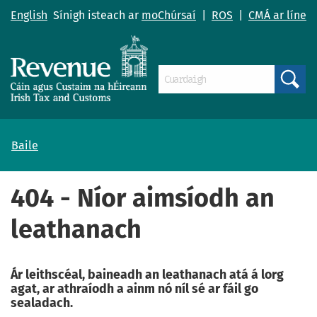
English
Sínigh isteach ar
moChúrsaí
|
ROS
|
CMÁ ar líne
Search
Baile
404 - Níor aimsíodh an
leathanach
Ár leithscéal, baineadh an leathanach atá á lorg
agat, ar athraíodh a ainm nó níl sé ar fáil go
sealadach.