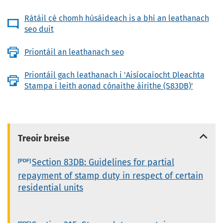
Rátáil cé chomh húsáideach is a bhí an leathanach
seo duit
Priontáil an leathanach seo
Priontáil gach leathanach i 'Aisíocaíocht Dleachta
Stampa i leith aonad cónaithe áirithe (S83DB)'
Treoir breise
Section 83DB: Guidelines for partial
repayment of stamp duty in respect of certain
residential units