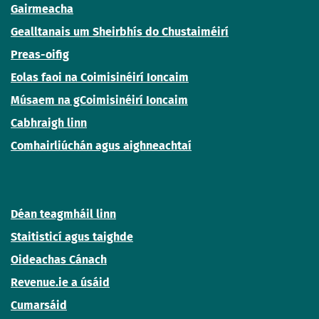
Gairmeacha
Gealltanais um Sheirbhís do Chustaiméirí
Preas-oifig
Eolas faoi na Coimisinéirí Ioncaim
Músaem na gCoimisinéirí Ioncaim
Cabhraigh linn
Comhairliúchán agus aighneachtaí
Déan teagmháil linn
Staitisticí agus taighde
Oideachas Cánach
Revenue.ie a úsáid
Cumarsáid