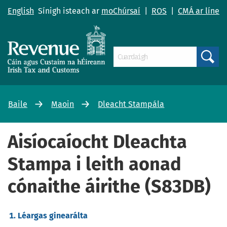
English
Sínigh isteach ar
moChúrsaí
|
ROS
|
CMÁ ar líne
Search
Baile
Maoin
Dleacht Stampála
Aisíocaíocht Dleachta
Stampa i leith aonad
cónaithe áirithe (S83DB)
Léargas ginearálta