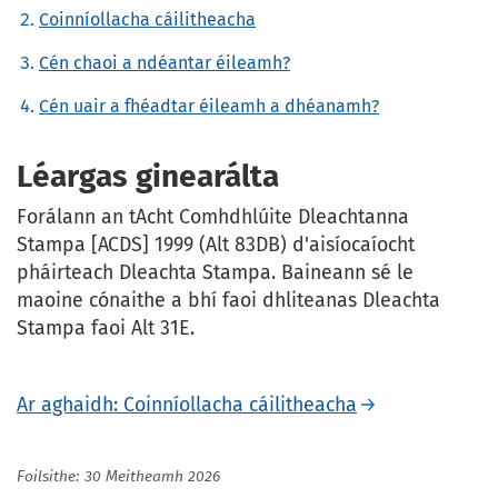
Coinníollacha cáilitheacha
Cén chaoi a ndéantar éileamh?
Cén uair a fhéadtar éileamh a dhéanamh?
Léargas ginearálta
Forálann an tAcht Comhdhlúite Dleachtanna
Stampa [ACDS] 1999 (Alt 83DB) d'aisíocaíocht
pháirteach Dleachta Stampa. Baineann sé le
maoine cónaithe a bhí faoi dhliteanas Dleachta
Stampa faoi Alt 31E.
Ar aghaidh: Coinníollacha cáilitheacha
Foilsithe: 30 Meitheamh 2026