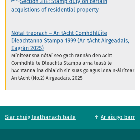
Section 31E: Stamp duty on certain
acquistions of residential property
Nótaí treorach – An tAcht Comhdhlúite
Dleachtanna Stampa 1999 (An tAcht Airgeadais,
Eagrán 2025)
Mínítear sna nótaí seo gach rannán den Acht
Comhdhlúite Dleachta Stampa arna leasú le
hAchtanna ina dhiaidh sin suas go agus lena n-áirítear
An tAcht (No.2) Airgeadais, 2025
Siar chuig leathanach baile
Ar ais go barr