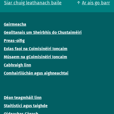
Siar chuig leathanach baile
Ar ais go barr
Gairmeacha
Gealltanais um Sheirbhís do Chustaiméirí
Preas-oifig
Eolas faoi na Coimisinéirí Ioncaim
Músaem na gCoimisinéirí Ioncaim
Cabhraigh linn
Comhairliúchán agus aighneachtaí
Déan teagmháil linn
Staitisticí agus taighde
Oideachas Cánach