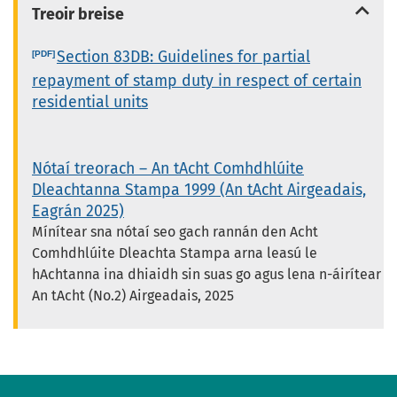
Treoir breise
Section 83DB: Guidelines for partial
repayment of stamp duty in respect of certain
residential units
Nótaí treorach – An tAcht Comhdhlúite
Dleachtanna Stampa 1999 (An tAcht Airgeadais,
Eagrán 2025)
Mínítear sna nótaí seo gach rannán den Acht
Comhdhlúite Dleachta Stampa arna leasú le
hAchtanna ina dhiaidh sin suas go agus lena n-áirítear
An tAcht (No.2) Airgeadais, 2025