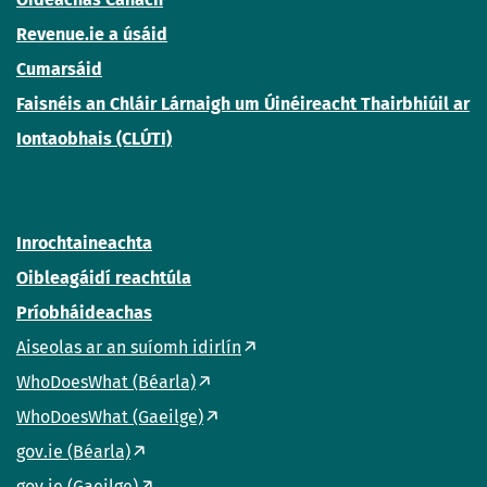
Revenue.ie a úsáid
Cumarsáid
Faisnéis an Chláir Lárnaigh um Úinéireacht Thairbhiúil ar
Iontaobhais (CLÚTI)
Inrochtaineachta
Oibleagáidí reachtúla
Príobháideachas
Aiseolas ar an suíomh idirlín
WhoDoesWhat (Béarla)
WhoDoesWhat (Gaeilge)
gov.ie (Béarla)
gov.ie (Gaeilge)