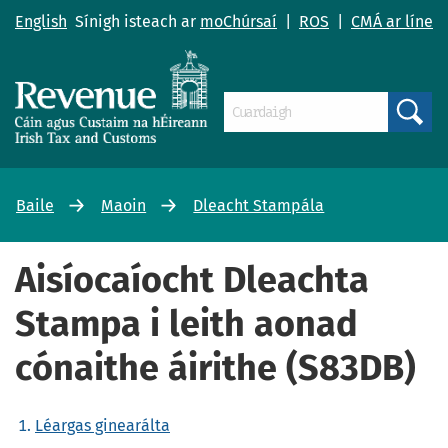
English
Sínigh isteach ar
moChúrsaí
|
ROS
|
CMÁ ar líne
Search
Baile
Maoin
Dleacht Stampála
Aisíocaíocht Dleachta
Stampa i leith aonad
cónaithe áirithe (S83DB)
Léargas ginearálta