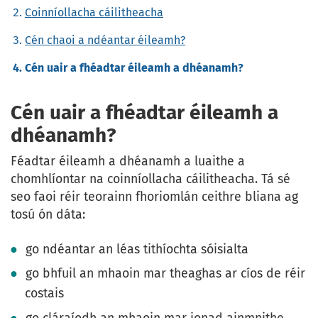
Coinníollacha cáilitheacha
Cén chaoi a ndéantar éileamh?
Cén uair a fhéadtar éileamh a dhéanamh?
Cén uair a fhéadtar éileamh a
dhéanamh?
Féadtar éileamh a dhéanamh a luaithe a
chomhlíontar na coinníollacha cáilitheacha. Tá sé
seo faoi réir teorainn fhoriomlán ceithre bliana ag
tosú ón dáta:
go ndéantar an léas tithíochta sóisialta
go bhfuil an mhaoin mar theaghas ar cíos de réir
costais
go cláraíodh an mhaoin mar ionad ainmnithe