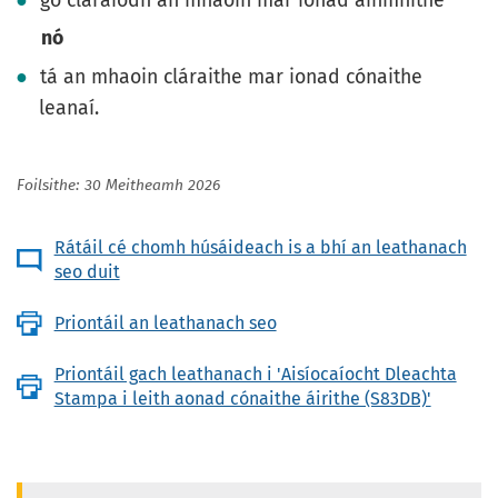
nó
tá an mhaoin cláraithe mar ionad cónaithe
leanaí.
Foilsithe: 30 Meitheamh 2026
Rátáil cé chomh húsáideach is a bhí an leathanach
seo duit
Priontáil an leathanach seo
Priontáil gach leathanach i 'Aisíocaíocht Dleachta
Stampa i leith aonad cónaithe áirithe (S83DB)'