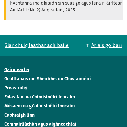
hAchtanna ina dhiaidh sin suas go agus lena n-áirítear
An tAcht (No.2) Airgeadais, 2025
Siar chuig leathanach baile
Ar ais go barr
Gairmeacha
Gealltanais um Sheirbhís do Chustaiméirí
Preas-oifig
Eolas faoi na Coimisinéirí Ioncaim
Músaem na gCoimisinéirí Ioncaim
Cabhraigh linn
Comhairliúchán agus aighneachtaí