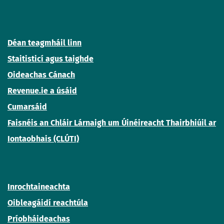
Déan teagmháil linn
Staitisticí agus taighde
Oideachas Cánach
Revenue.ie a úsáid
Cumarsáid
Faisnéis an Chláir Lárnaigh um Úinéireacht Thairbhiúil ar
Iontaobhais (CLÚTI)
Inrochtaineachta
Oibleagáidí reachtúla
Príobháideachas