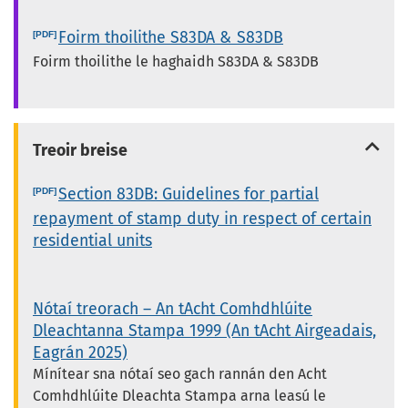
Foirm thoilithe S83DA & S83DB
Foirm thoilithe le haghaidh S83DA & S83DB
Treoir breise
Section 83DB: Guidelines for partial
repayment of stamp duty in respect of certain
residential units
Nótaí treorach – An tAcht Comhdhlúite
Dleachtanna Stampa 1999 (An tAcht Airgeadais,
Eagrán 2025)
Mínítear sna nótaí seo gach rannán den Acht
Comhdhlúite Dleachta Stampa arna leasú le