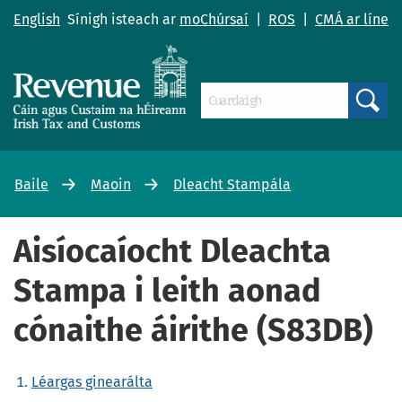
English
Sínigh isteach ar
moChúrsaí
|
ROS
|
CMÁ ar líne
Search
Baile
Maoin
Dleacht Stampála
Aisíocaíocht Dleachta
Stampa i leith aonad
cónaithe áirithe (S83DB)
Léargas ginearálta