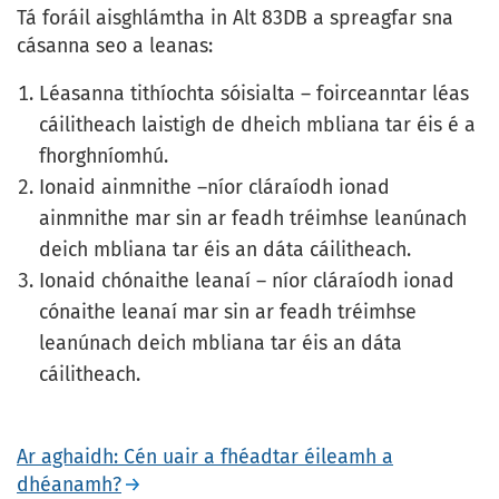
Tá foráil aisghlámtha in Alt 83DB a spreagfar sna
cásanna seo a leanas:
Léasanna tithíochta sóisialta – foirceanntar léas
cáilitheach laistigh de dheich mbliana tar éis é a
fhorghníomhú.
Ionaid ainmnithe –níor cláraíodh ionad
ainmnithe mar sin ar feadh tréimhse leanúnach
deich mbliana tar éis an dáta cáilitheach.
Ionaid chónaithe leanaí – níor cláraíodh ionad
cónaithe leanaí mar sin ar feadh tréimhse
leanúnach deich mbliana tar éis an dáta
cáilitheach.
Ar aghaidh: Cén uair a fhéadtar éileamh a
dhéanamh?