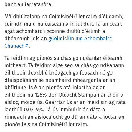
banc an iarratasóra.
Má dhiúltaíonn na Coimisinéirí Ioncaim d’éileamh,
cuirfidh muid na cúiseanna in iúl duit. Tá an ceart
agat achomharc i gcoinne diúltú d’éilimh a
dhéanamh leis an
gCoimisiún um Achomhairc
Chánach
.
Tá feidhm ag pionós sa chás go ndéantar éileamh
mícheart. Tá feidhm aige seo sa chás go ndéanann
éilitheoir dearbhú bréagach go feasach nó go
dtaispeánann sé neamhaird mheargánta ar an
bhfírinne. Is é an pionós atá iníoctha ag an
éilitheoir ná 125% den Dleacht Stampa nár chóir a
aisíoc, móide ús. Gearrtar ús ar an méid sin ag ráta
laethúil 0.0219%. Tá ús inmhuirir ón dáta a
rinneadh an aisíocaíocht go dtí an dáta a íoctar an
pionós leis na Coimisinéirí Ioncaim.