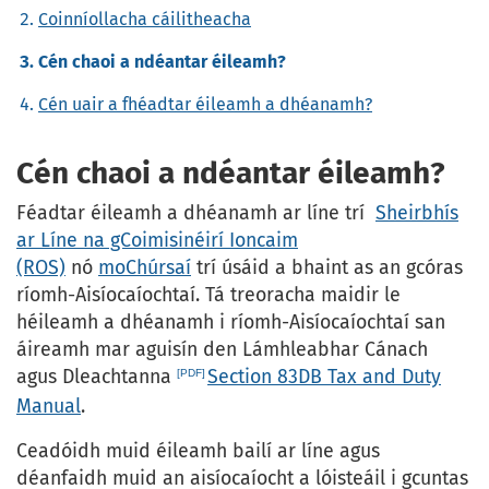
Coinníollacha cáilitheacha
Cén chaoi a ndéantar éileamh?
Cén uair a fhéadtar éileamh a dhéanamh?
Cén chaoi a ndéantar éileamh?
Féadtar éileamh a dhéanamh ar líne trí
Sheirbhís
ar Líne na gCoimisinéirí Ioncaim
(ROS)
nó
moChúrsaí
trí úsáid a bhaint as an gcóras
ríomh-Aisíocaíochtaí. Tá treoracha maidir le
héileamh a dhéanamh i ríomh-Aisíocaíochtaí san
áireamh mar aguisín den Lámhleabhar Cánach
agus Dleachtanna
Section 83DB Tax and Duty
Manual
.
Ceadóidh muid éileamh bailí ar líne agus
déanfaidh muid an aisíocaíocht a lóisteáil i gcuntas