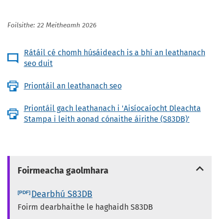
Foilsithe: 22 Meitheamh 2026
Rátáil cé chomh húsáideach is a bhí an leathanach
seo duit
Priontáil an leathanach seo
Priontáil gach leathanach i 'Aisíocaíocht Dleachta
Stampa i leith aonad cónaithe áirithe (S83DB)'
Foirmeacha gaolmhara
Dearbhú S83DB
Foirm dearbhaithe le haghaidh S83DB