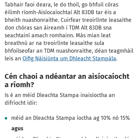
Tabhair faoi deara, le do thoil, go bhfuil córas
éilimh ríomh-Aisíocaíochtaí Alt 83DB tar éis a
bheith nuashonraithe. Cuirfear treoirlínte leasaithe
don chóras san áireamh i TDM Alt 83DB sna
seachtainí amach romhainn. Más mian leat
breathnú ar na treoirlínte leasaithe sula
bhfoilseofar an TDM nuashonraithe, déan teagmháil
leis an
Oifig Náisiúnta um Dhleacht Stampála
.
Cén chaoi a ndéantar an aisíocaíocht
a ríomh?
Is é an méid Dleachta Stampa inaisíoctha an
difríocht idir:
méid an Dleachta Stampa íoctha ag 10% nó 15%
agus