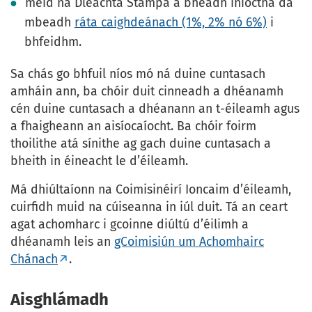
méid na Dleachta Stampa a bheadh iníoctha dá
mbeadh
ráta caighdeánach (1%, 2% nó 6%)
i
bhfeidhm.
Sa chás go bhfuil níos mó ná duine cuntasach
amháin ann, ba chóir duit cinneadh a dhéanamh
cén duine cuntasach a dhéanann an t-éileamh agus
a fhaigheann an aisíocaíocht. Ba chóir foirm
thoilithe atá sínithe ag gach duine cuntasach a
bheith in éineacht le d’éileamh.
Má dhiúltaíonn na Coimisinéirí Ioncaim d’éileamh,
cuirfidh muid na cúiseanna in iúl duit. Tá an ceart
agat achomharc i gcoinne diúltú d’éilimh a
dhéanamh leis an
gCoimisiún um Achomhairc
Chánach
.
Aisghlámadh