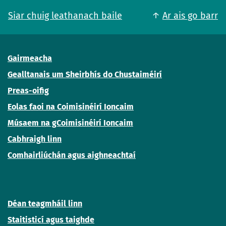
Siar chuig leathanach baile
Ar ais go barr
Gairmeacha
Gealltanais um Sheirbhís do Chustaiméirí
Preas-oifig
Eolas faoi na Coimisinéirí Ioncaim
Músaem na gCoimisinéirí Ioncaim
Cabhraigh linn
Comhairliúchán agus aighneachtaí
Déan teagmháil linn
Staitisticí agus taighde