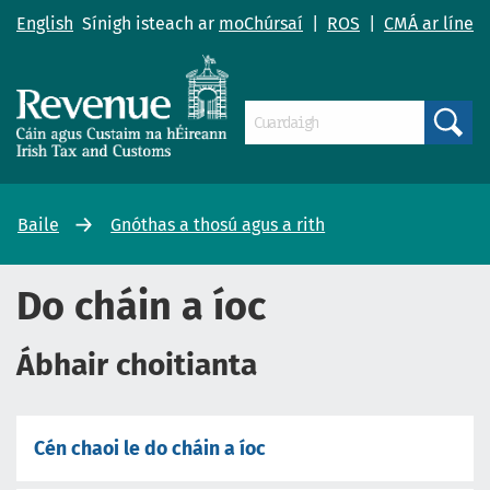
English
Sínigh isteach ar
moChúrsaí
|
ROS
|
CMÁ ar líne
Search
Baile
Gnóthas a thosú agus a rith
Do cháin a íoc
Ábhair choitianta
Cén chaoi le do cháin a íoc