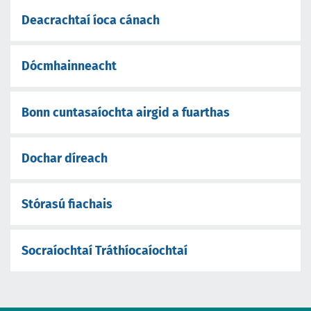
Deacrachtaí íoca cánach
Dócmhainneacht
Bonn cuntasaíochta airgid a fuarthas
Dochar díreach
Stórasú fiachais
Socraíochtaí Tráthíocaíochtaí