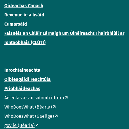
Oideachas Cánach
Revenue.ie a úsáid
Cumarsáid
Faisnéis an Chláir Lárnaigh um Úinéireacht Thairbhiúil ar
Iontaobhais (CLÚTI)
Inrochtaineachta
Oibleagáidí reachtúla
Príobháideachas
Aiseolas ar an suíomh idirlín
WhoDoesWhat (Béarla)
WhoDoesWhat (Gaeilge)
gov.ie (Béarla)