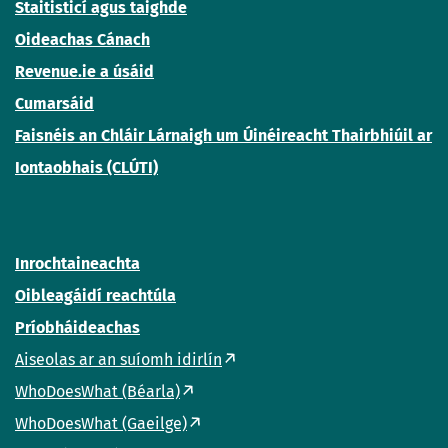
Staitisticí agus taighde
Oideachas Cánach
Revenue.ie a úsáid
Cumarsáid
Faisnéis an Chláir Lárnaigh um Úinéireacht Thairbhiúil ar
Iontaobhais (CLÚTI)
Inrochtaineachta
Oibleagáidí reachtúla
Príobháideachas
Aiseolas ar an suíomh idirlín
WhoDoesWhat (Béarla)
WhoDoesWhat (Gaeilge)