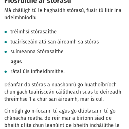
Fiosruithe ar stórasú
Má cháiligh tú le haghaidh stórasú, fuair tú litir ina
ndeimhníodh:
tréimhsí stórasaithe
tuairisceáin atá san áireamh sa stóras
suimeanna Stórasaithe
agus
rátaí úis infheidhmithe.
Déanfar do stóras a nuashonrú go huathoibríoch
chun gach tuairisceán cáilitheach suas le deireadh
thréimhse 1 a chur san áireamh, mar is cuí.
Cinntigh go n-íocann tú agus go dtíolacann tú go
chánacha reatha de réir mar a éiríonn siad de
bheith dlite chun leanúint de bheith incháilithe le