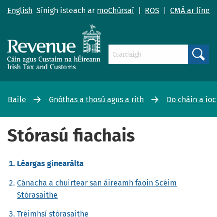
English
Sínigh isteach ar
moChúrsaí
|
ROS
|
CMÁ ar líne
Search
Baile
Gnóthas a thosú agus a rith
Do cháin a íoc
Stórasú fiachais
Léargas ginearálta
Cánacha a chuirtear san áireamh faoin Scéim
Stórasaithe
Tréimhsí stórasaithe