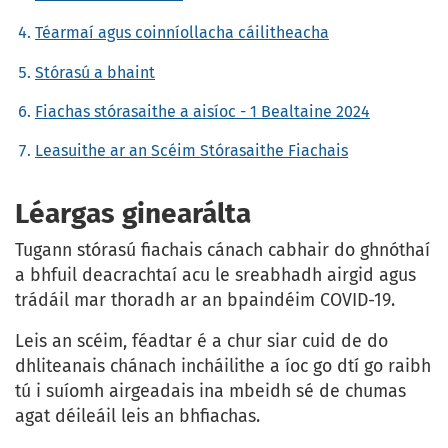
Téarmaí agus coinníollacha cáilitheacha
Stórasú a bhaint
Fiachas stórasaithe a aisíoc - 1 Bealtaine 2024
Leasuithe ar an Scéim Stórasaithe Fiachais
Léargas ginearálta
Tugann stórasú fiachais cánach cabhair do ghnóthaí
a bhfuil deacrachtaí acu le sreabhadh airgid agus
trádáil mar thoradh ar an bpaindéim COVID-19.
Leis an scéim, féadtar é a chur siar cuid de do
dhliteanais chánach incháilithe a íoc go dtí go raibh
tú i suíomh airgeadais ina mbeidh sé de chumas
agat déileáil leis an bhfiachas.