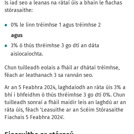
Is iad seo a leanas na rátaí úis a bhain le fiachas
stórasaithe:
0% le linn tréimhse 1 agus tréimhse 2
agus
3% ó thús thréimhse 3 go dtí an dáta
aisíocaíochta.
Chun tuilleadh eolais a fháil ar dhátaí tréímhse,
féach ar leathanach 3 sa rannán seo.
Ar an 5 Feabhra 2024, laghdaíodh an ráta úis 3% a
bhí i bhfeidhm ó thús thréimhse 3 go dtí 0%. Chun
tuilleadh sonraí a fháil maidir leis an laghdú ar an
ráta úis, féach 'Leasuithe ar an Scéim Stórasaithe
Fiachais 5 Feabhra 2024'.