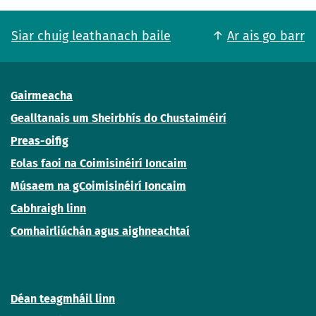
Siar chuig leathanach baile
Ar ais go barr
Gairmeacha
Gealltanais um Sheirbhís do Chustaiméirí
Preas-oifig
Eolas faoi na Coimisinéirí Ioncaim
Músaem na gCoimisinéirí Ioncaim
Cabhraigh linn
Comhairliúchán agus aighneachtaí
Déan teagmháil linn