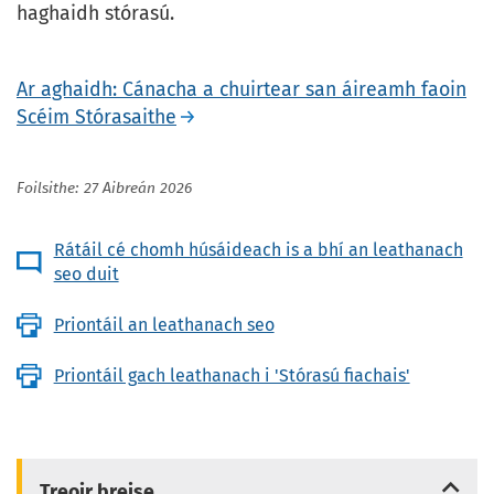
haghaidh stórasú.
Ar aghaidh: Cánacha a chuirtear san áireamh faoin
Scéim Stórasaithe
Foilsithe: 27 Aibreán 2026
Rátáil cé chomh húsáideach is a bhí an leathanach
seo duit
Priontáil an leathanach seo
Priontáil gach leathanach i 'Stórasú fiachais'
Treoir breise