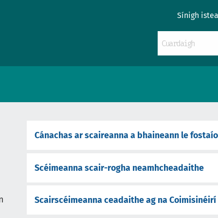
Sínigh iste
Cánachas ar scaireanna a bhaineann le fostaí
Scéimeanna scair-rogha neamhcheadaithe
n
Scairscéimeanna ceadaithe ag na Coimisinéirí