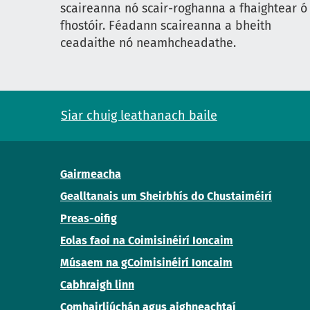
scaireanna nó scair-roghanna a fhaightear ó
fhostóir. Féadann scaireanna a bheith
ceadaithe nó neamhcheadathe.
Siar chuig leathanach baile
Gairmeacha
Gealltanais um Sheirbhís do Chustaiméirí
Preas-oifig
Eolas faoi na Coimisinéirí Ioncaim
Músaem na gCoimisinéirí Ioncaim
Cabhraigh linn
Comhairliúchán agus aighneachtaí