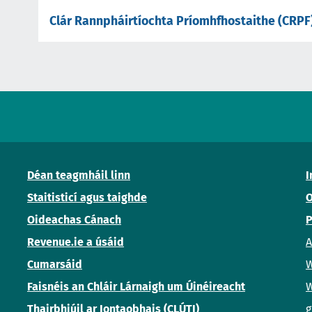
Clár Rannpháirtíochta Príomhfhostaithe (CRPF
Déan teagmháil linn
I
Staitisticí agus taighde
O
Oideachas Cánach
P
Revenue.ie a úsáid
A
Cumarsáid
W
Faisnéis an Chláir Lárnaigh um Úinéireacht
W
Thairbhiúil ar Iontaobhais (CLÚTI)
g