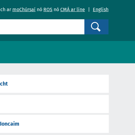
ach ar
moChúrsaí
nó
ROS
nó
CMÁ ar líne
|
English
Search
ocht
 Ioncaim