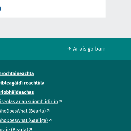
)
Ar ais go barr
nrochtaineachta
ibleagáidí reachtúla
ríobháideachas
iseolas ar an suíomh idirlín
hoDoesWhat (Béarla)
hoDoesWhat (Gaeilge)
ov.ie (Béarla)