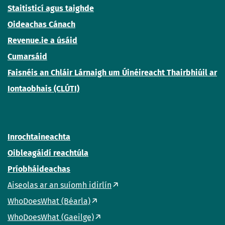
Staitisticí agus taighde
Oideachas Cánach
Revenue.ie a úsáid
Cumarsáid
Faisnéis an Chláir Lárnaigh um Úinéireacht Thairbhiúil ar
Iontaobhais (CLÚTI)
Inrochtaineachta
Oibleagáidí reachtúla
Príobháideachas
Aiseolas ar an suíomh idirlín
WhoDoesWhat (Béarla)
WhoDoesWhat (Gaeilge)