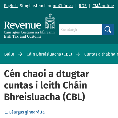
English
Sínigh isteach ar
moChúrsaí
|
ROS
|
CMÁ ar líne
Search
Baile
Cáin Bhreisluacha (CBL)
Cuntas a thabhair
Cén chaoi a dtugtar
cuntas i leith Cháin
Bhreisluacha (CBL)
Léargas ginearálta