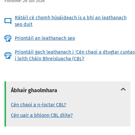
Foilsithe: 28 Iúil 2026
Rátáil cé chomh húsáideach is a bhí an leathanach
seo duit
Priontáil an leathanach seo
Priontáil gach leathanach i 'Cén chaoi a dtugtar cuntas
i leith Cháin Bhreisluacha (CBL)'
Ábhair ghaolmhara
Cén chaoi a n-íoctar CBL?
Cén uair a bhíonn CBL dlite?