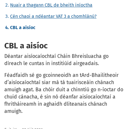
Nuair a thagann CBL de bheith iníoctha
Cén chaoi a ndéantar VAT 3 a chomhlánú?
CBL a aisíoc
CBL a aisíoc
Déantar aisíocaíochtaí Cháin Bhreisluacha go
díreach le cuntas in institiúid airgeadais.
Féadfaidh sé go gcoinneoidh an tArd-Bhailitheoir
d’aisíocaíochtaí siar má tá tuairisceáin chánach
amuigh agat. Ba chóir duit a chinntiú go n-íoctar do
chuid cánacha, é sin nó déanfar aisíocaíochtaí a
fhritháireamh in aghaidh dliteanais chánach
amuigh.