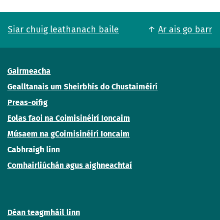
Siar chuig leathanach baile
Ar ais go barr
Gairmeacha
Gealltanais um Sheirbhís do Chustaiméirí
Preas-oifig
Eolas faoi na Coimisinéirí Ioncaim
Músaem na gCoimisinéirí Ioncaim
Cabhraigh linn
Comhairliúchán agus aighneachtaí
Déan teagmháil linn