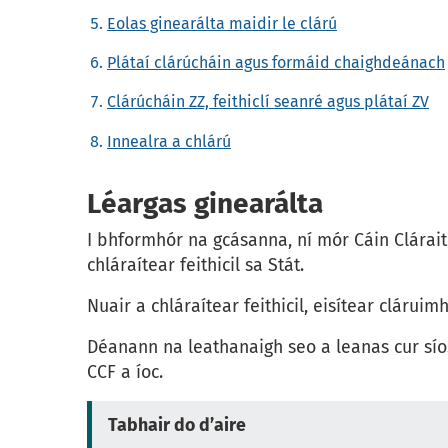
Eolas ginearálta maidir le clárú
Plátaí clárúcháin agus formáid chaighdeánach
Clárúcháin ZZ, feithiclí seanré agus plátaí ZV
Innealra a chlárú
Léargas ginearálta
I bhformhór na gcásanna, ní mór Cáin Cláraith
chláraítear feithicil sa Stát.
Nuair a chláraítear feithicil, eisítear clárui
Déanann na leathanaigh seo a leanas cur síos 
CCF a íoc.
Tabhair do d’aire