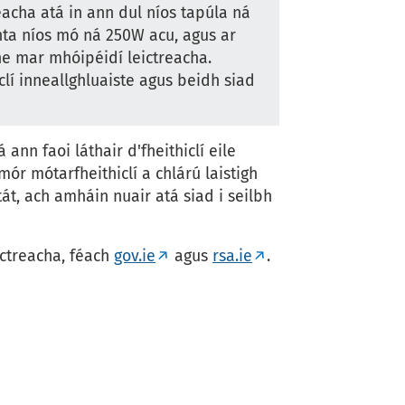
eacha atá in ann dul níos tapúla ná
hta níos mó ná 250W acu, agus ar
the mar mhóipéidí leictreacha.
lí inneallghluaiste agus beidh siad
ann faoi láthair d'fheithiclí eile
mór mótarfheithiclí a chlárú laistigh
át, ach amháin nuair atá siad i seilbh
ictreacha, féach
gov.ie
agus
rsa.ie
.