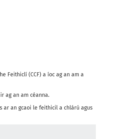
e Feithiclí (CCF) a íoc ag an am a
mhir ag an am céanna.
ar an gcaoi le feithicil a chlárú agus