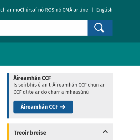
ach ar
moChúrsaí
nó
ROS
nó
CMÁ ar líne
|
English
Search
Áireamhán CCF
Is seirbhís é an t-Áireamhán CCF chun an
CCF dlite ar do charr a mheasúnú
Áireamhán CCF
Treoir breise