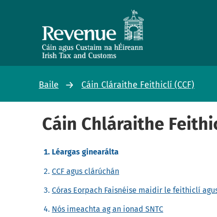
Baile
Cáin Cláraithe Feithiclí (CCF)
Cáin Chláraithe Feithic
Léargas ginearálta
CCF agus clárúchán
Córas Eorpach Faisnéise maidir le feithiclí a
Nós imeachta ag an ionad SNTC