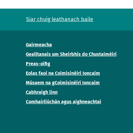
Siar chuig leathanach baile
Gairmeacha
Gealltanais um Sheirbhís do Chustaiméirí
Preas-oifig
Eolas faoi na Coimisinéirí Ioncaim
Músaem na gCoimisinéirí Ioncaim
Cabhraigh linn
Comhairliúchán agus aighneachtaí