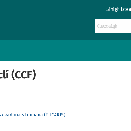
Sínigh iste
lí (CCF)
gus ceadúnais tiomána (EUCARIS)