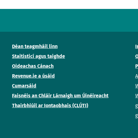
Déan teagmháil linn
I
Staitisticí agus taighde
O
Oideachas Cánach
P
Revenue.ie a úsáid
A
Cumarsáid
W
Faisnéis an Chláir Lárnaigh um Úinéireacht
W
Thairbhiúil ar Iontaobhais (CLÚTI)
g
g