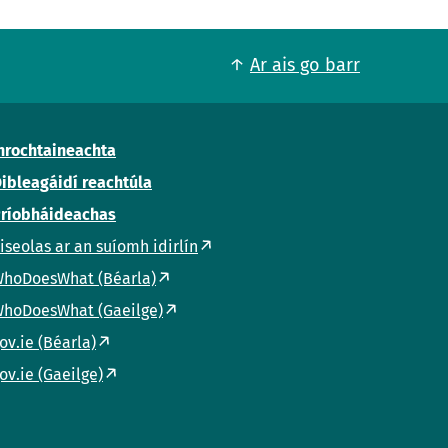
Ar ais go barr
nrochtaineachta
ibleagáidí reachtúla
ríobháideachas
iseolas ar an suíomh idirlín
hoDoesWhat (Béarla)
hoDoesWhat (Gaeilge)
ov.ie (Béarla)
ov.ie (Gaeilge)