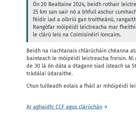
Ón 20 Bealtaine 2024, beidh rothair leictr
25 km san uair nó a bhfuil aschur cumhac
féidir iad a oibriú gan troitheánú, rangai
Rangófar móipéidí leictreacha mar fheithic
le clárú leis na Coimisinéirí Ioncaim.
Beidh na riachtanais chlárúcháin chéanna atá 
bainteach le móipéidí leictreacha freisin. Ní 
de 30 lá ón dáta a dtagann siad isteach sa St
trádálaí údaraithe.
Chun tuilleadh eolais a fháil ar mhóipéidí le
Ar aghaidh: CCF agus clárúchán