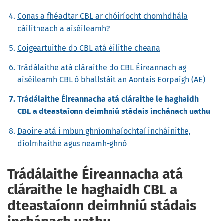
Conas a fhéadtar CBL ar chóiríocht chomhdhála
cáilitheach a aiséileamh?
Coigeartuithe do CBL atá éilithe cheana
Trádálaithe atá cláraithe do CBL Éireannach ag
aiséileamh CBL ó bhallstáit an Aontais Eorpaigh (AE)
Trádálaithe Éireannacha atá cláraithe le haghaidh
CBL a dteastaíonn deimhniú stádais inchánach uathu
Daoine atá i mbun ghníomhaíochtaí incháinithe,
díolmhaithe agus neamh-ghnó
Trádálaithe Éireannacha atá
cláraithe le haghaidh CBL a
dteastaíonn deimhniú stádais