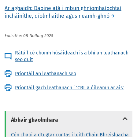
Ar aghaidh: Daoine atá i mbun ghníomhaíochtaí
incháinithe, díolmhaithe agus neamh-ghnó
Foilsithe: 08 Nollaig 2025
Rátáil cé chomh húsáideach is a bhí an leathanach
seo duit
Priontáil an leathanach seo
Priontáil gach leathanach i 'CBL a éileamh ar ais'
Ábhair ghaolmhara
Cén chaoi a dtugtar cuntas i leith Cháin Bhreisluacha