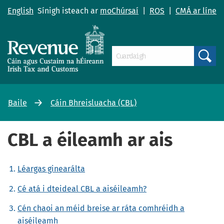
English
Sínigh isteach ar
moChúrsaí
|
ROS
|
CMÁ ar líne
Search
Baile
Cáin Bhreisluacha (CBL)
CBL a éileamh ar ais
Léargas ginearálta
Cé atá i dteideal CBL a aiséileamh?
Cén chaoi an méid breise ar ráta comhréidh a
aiséileamh