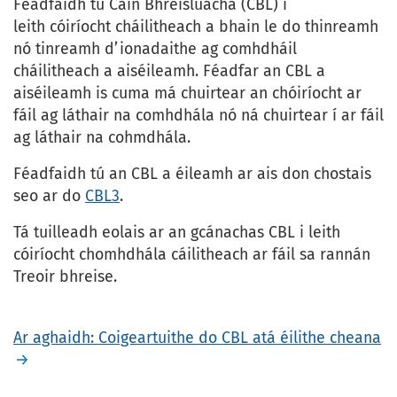
Féadfaidh tú Cáin Bhreisluacha (CBL) i
leith cóiríocht cháilitheach a bhain le do thinreamh
nó tinreamh d’ionadaithe ag comhdháil
cháilitheach a aiséileamh. Féadfar an CBL a
aiséileamh is cuma má chuirtear an chóiríocht ar
fáil ag láthair na comhdhála nó ná chuirtear í ar fáil
ag láthair na cohmdhála.
Féadfaidh tú an CBL a éileamh ar ais don chostais
seo ar do
CBL3
.
Tá tuilleadh eolais ar an gcánachas CBL i leith
cóiríocht chomhdhála cáilitheach ar fáil sa rannán
Treoir bhreise.
Ar aghaidh: Coigeartuithe do CBL atá éilithe cheana