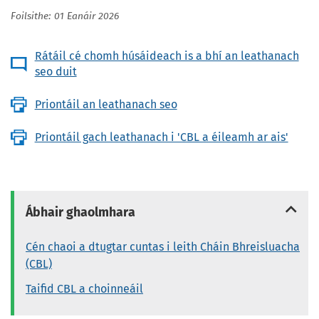
Foilsithe: 01 Eanáir 2026
Rátáil cé chomh húsáideach is a bhí an leathanach
seo duit
Priontáil an leathanach seo
Priontáil gach leathanach i 'CBL a éileamh ar ais'
Ábhair ghaolmhara
Cén chaoi a dtugtar cuntas i leith Cháin Bhreisluacha
(CBL)
Taifid CBL a choinneáil