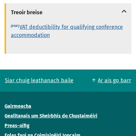
Treoir breise
VAT deductibility for qualifying conference
accommodation
Siar chuig leathanach baile
Ar ais go barr
Gairmeacha
Gealltanais um Sheirbhís do Chustaiméirí
Preas-oifig
Eolas faoi na Coimisinéirí Ioncaim