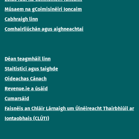
Músaem na gCoimisinéirí Ioncaim
Cabhraigh linn
Comhairliúchán agus aighneachtaí
Déan teagmháil linn
Staitisticí agus taighde
Oideachas Cánach
Revenue.ie a úsáid
Cumarsáid
Faisnéis an Chláir Lárnaigh um Úinéireacht Thairbhiúil ar
Iontaobhais (CLÚTI)