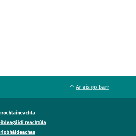
Ar ais go barr
nrochtaineachta
ibleagáidí reachtúla
ríobháideachas