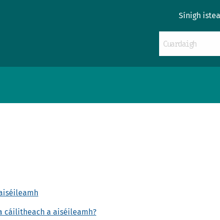
Sínigh iste
 aiséileamh
 cáilitheach a aiséileamh?