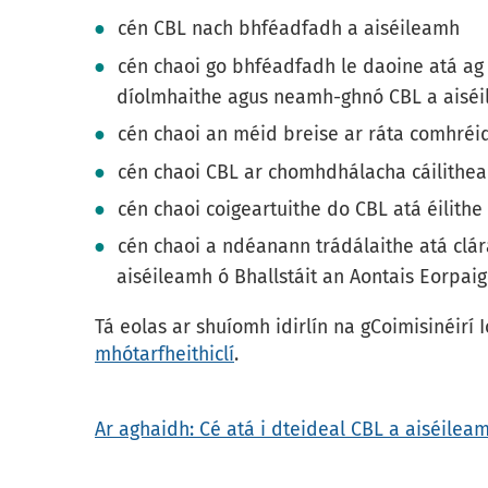
cén CBL nach bhféadfadh a aiséileamh
cén chaoi go bhféadfadh le daoine atá ag 
díolmhaithe agus neamh-ghnó CBL a aisé
cén chaoi an méid breise ar ráta comhréi
cén chaoi CBL ar chomhdhálacha cáilithea
cén chaoi coigeartuithe do CBL atá éilith
cén chaoi a ndéanann trádálaithe atá clá
aiséileamh ó Bhallstáit an Aontais Eorpaig
Tá eolas ar shuíomh idirlín na gCoimisinéirí
mhótarfheithiclí
.
Ar aghaidh: Cé atá i dteideal CBL a aiséilea