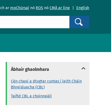
ach ar
moChúrsaí
nó
ROS
nó
CMÁ ar líne
|
English
Search
Ábhair ghaolmhara
Cén chaoi a dtugtar cuntas i leith Cháin
Bhreisluacha (CBL)
Taifid CBL a choinneáil