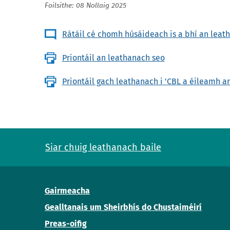
Foilsithe: 08 Nollaig 2025
Rátáil cé chomh húsáideach is a bhí an leat
Priontáil an leathanach seo
Priontáil gach leathanach i 'CBL a éileamh ar
Siar chuig leathanach baile
Gairmeacha
Gealltanais um Sheirbhís do Chustaiméirí
Preas-oifig