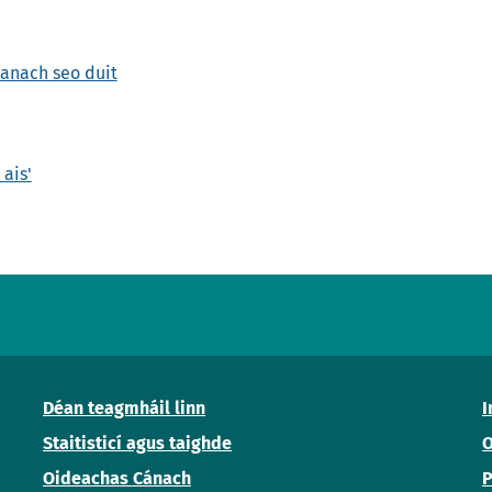
hanach seo duit
 ais'
Déan teagmháil linn
I
Staitisticí agus taighde
O
Oideachas Cánach
P