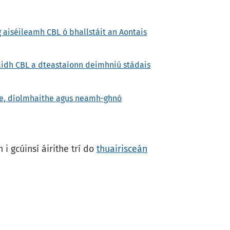
 aiséileamh CBL ó bhallstáit an Aontais
aidh CBL a dteastaíonn deimhniú stádais
he, díolmhaithe agus neamh-ghnó
i gcúinsí áirithe trí do
thuairisceán