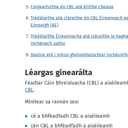
Coigeartuithe do CBL atá éilithe cheana
Trádálaithe atá cláraithe do CBL Éireannach ag
Eorpaigh (AE)
Trádálaithe Éireannacha atá cláraithe le hagh
inchánach uathu
Daoine atá i mbun ghníomhaíochtaí incháinit
Léargas ginearálta
Féadtar Cáin Bhreisluacha (CBL) a aiséileamh 
CBL
.
Mínítear sa rannán seo:
cé a bhféadfadh CBL a aiséileamh
cén CBL a bhféadfadh a aiséileamh