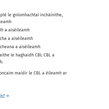
plé le gníomhachtaí incháinithe,
ileamh
dh a aiséileamh
cha a aiséileamh
e cheana a aiséileamh
raithe le haghaidh CBL CBL a
h.
 Ioncaim maidir le CBL a éileamh ar
mh?