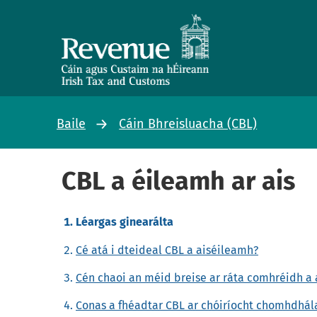
Baile
Cáin Bhreisluacha (CBL)
CBL a éileamh ar ais
Léargas ginearálta
Cé atá i dteideal CBL a aiséileamh?
Cén chaoi an méid breise ar ráta comhréidh a
Conas a fhéadtar CBL ar chóiríocht chomhdhála