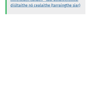
diúltaithe nó cealaithe (tarraingthe siar)