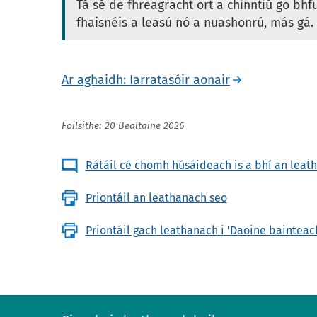
Tá sé de fhreagracht ort a chinntiú go bhf
fhaisnéis a leasú nó a nuashonrú, más gá.
Ar aghaidh: Iarratasóir aonair
Foilsithe: 20 Bealtaine 2026
Rátáil cé chomh húsáideach is a bhí an leat
Priontáil an leathanach seo
Priontáil gach leathanach i 'Daoine bainteac