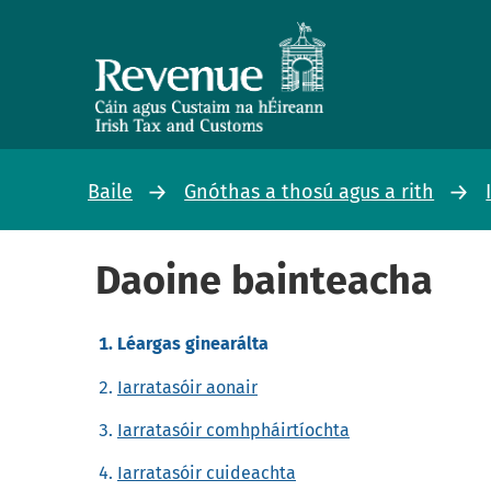
Baile
Gnóthas a thosú agus a rith
Daoine bainteacha
Léargas ginearálta
Iarratasóir aonair
Iarratasóir comhpháirtíochta
Iarratasóir cuideachta