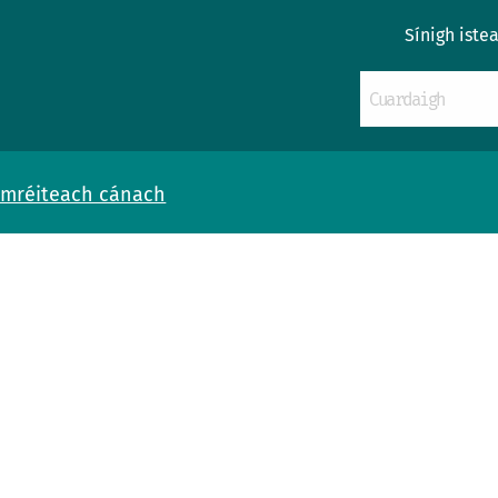
Sínigh iste
Imréiteach cánach