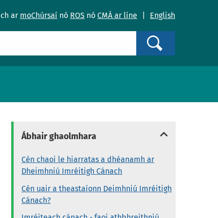
ach ar
moChúrsaí
nó
ROS
nó
CMÁ ar líne
|
English
Search
Ábhair ghaolmhara
Cén chaoi le hiarratas a dhéanamh ar
Dheimhniú Imréitigh Cánach
Cén uair a theastaíonn Deimhniú Imréitigh
Cánach?
Imréiteach cánach - faoi athbhreithniú,