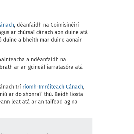
cánach
, déanfaidh na Coimisinéirí
agus ar chúrsaí cánach aon duine atá
nó duine a bheith mar duine aonair
 bainteacha a ndéanfaidh na
brath ar an gcineál iarratasóra atá
cánach trí
ríomh-Imréiteach Cánach
,
iú ar do shonraí’ thú. Beidh liosta
nn leat atá ar an taifead ag na