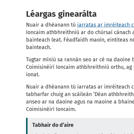
Léargas ginearálta
Nuair a dhéanann tú
iarratas ar imréiteach 
Ioncaim athbhreithniú ar do chúrsaí cánach 
bainteach leat. Féadfaidh maoin, eintiteas 
bainteach.
Tugtar míniú sa rannán seo ar cé na daoine
Coimisinéirí Ioncaim athbhreithniú orthu, ag 
ionat.
Nuair a dhéanann tú iarratas ar imréiteach 
tabharfar chuig an scáileán ‘Déan athbhreithn
anseo ar na daoine agus na maoine a bhainea
Coimisinéirí Ioncaim.
Tabhair do d’aire