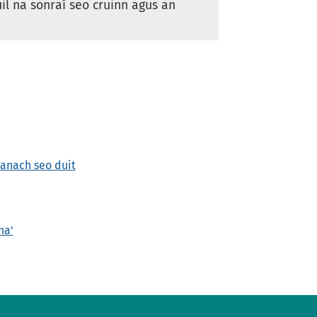
uil na sonraí seo cruinn agus an
hanach seo duit
ha'