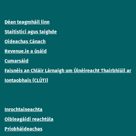
Déan teagmháil linn
Staitisticí agus taighde
Oideachas Cánach
Revenue.ie a úsáid
Cumarsáid
Faisnéis an Chláir Lárnaigh um Úinéireacht Thairbhiúil ar
Iontaobhais (CLÚTI)
Inrochtaineachta
Oibleagáidí reachtúla
Príobháideachas