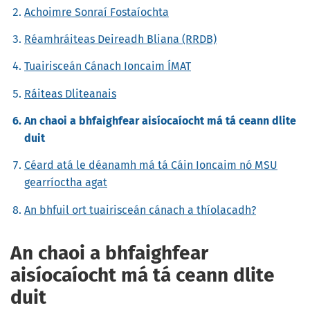
Achoimre Sonraí Fostaíochta
Réamhráiteas Deireadh Bliana (RRDB)
Tuairisceán Cánach Ioncaim ÍMAT
Ráiteas Dliteanais
An chaoi a bhfaighfear aisíocaíocht má tá ceann dlite
duit
Céard atá le déanamh má tá Cáin Ioncaim nó MSU
gearríoctha agat
An bhfuil ort tuairisceán cánach a thíolacadh?
An chaoi a bhfaighfear
aisíocaíocht má tá ceann dlite
duit