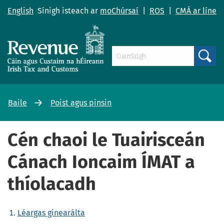
English
Sínigh isteach ar
moChúrsaí
|
ROS
|
CMÁ ar líne
Search
Baile
Poist agus pinsin
Cén chaoi le Tuairisceán
Cánach Ioncaim ÍMAT a
thíolacadh
Léargas ginearálta