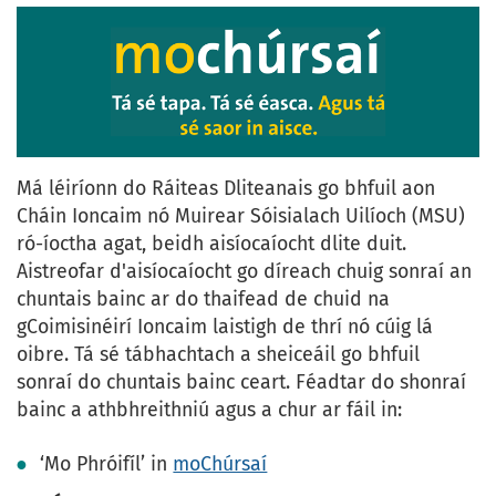
Má léiríonn do Ráiteas Dliteanais go bhfuil aon
Cháin Ioncaim nó Muirear Sóisialach Uilíoch (MSU)
ró-íoctha agat, beidh aisíocaíocht dlite duit.
Aistreofar d'aisíocaíocht go díreach chuig sonraí an
chuntais bainc ar do thaifead de chuid na
gCoimisinéirí Ioncaim laistigh de thrí nó cúig lá
oibre. Tá sé tábhachtach a sheiceáil go bhfuil
sonraí do chuntais bainc ceart. Féadtar do shonraí
bainc a athbhreithniú agus a chur ar fáil in:
‘Mo Phróifíl’ in
moChúrsaí