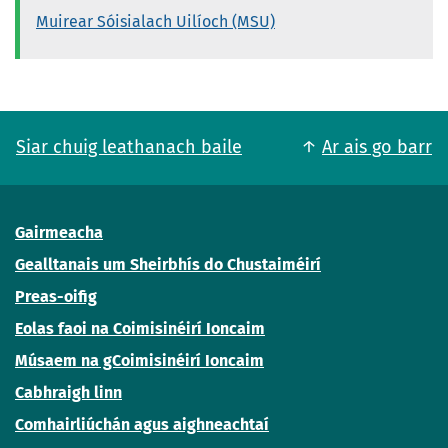
Muirear Sóisialach Uilíoch (MSU)
Siar chuig leathanach baile
Ar ais go barr
Gairmeacha
Gealltanais um Sheirbhís do Chustaiméirí
Preas-oifig
Eolas faoi na Coimisinéirí Ioncaim
Músaem na gCoimisinéirí Ioncaim
Cabhraigh linn
Comhairliúchán agus aighneachtaí