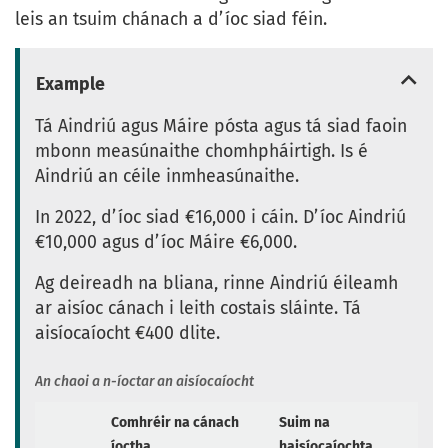
leis an tsuim chánach a d’íoc siad féin.
Example
Tá Aindriú agus Máire pósta agus tá siad faoin
mbonn measúnaithe chomhpháirtigh. Is é
Aindriú an céile inmheasúnaithe.
In 2022, d’íoc siad €16,000 i cáin. D’íoc Aindriú
€10,000 agus d’íoc Máire €6,000.
Ag deireadh na bliana, rinne Aindriú éileamh
ar aisíoc cánach i leith costais sláinte. Tá
aisíocaíocht €400 dlite.
An chaoi a n-íoctar an aisíocaíocht
Comhréir na cánach
Suim na
íoctha
haisíocaíochta