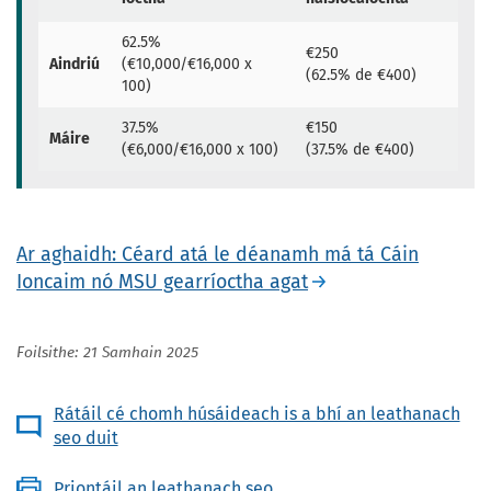
62.5%
€250
Aindriú
(€10,000/€16,000 x
(62.5% de €400)
100)
37.5%
€150
Máire
(€6,000/€16,000 x 100)
(37.5% de €400)
Ar aghaidh: Céard atá le déanamh má tá Cáin
Ioncaim nó MSU gearríoctha agat
Foilsithe: 21 Samhain 2025
Rátáil cé chomh húsáideach is a bhí an leathanach
seo duit
Priontáil an leathanach seo