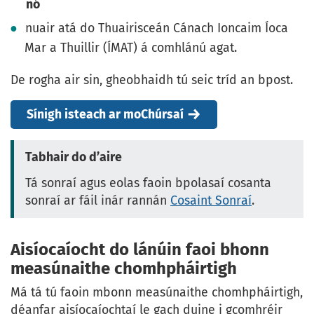
nó
nuair atá do Thuairisceán Cánach Ioncaim Íoca
Mar a Thuillir (ÍMAT) á comhlánú agat.
De rogha air sin, gheobhaidh tú seic tríd an bpost.
Sínigh isteach ar moChúrsaí
Tabhair do d’aire
Tá sonraí agus eolas faoin bpolasaí cosanta
sonraí ar fáil inár rannán
Cosaint Sonraí
.
Aisíocaíocht do lánúin faoi bhonn
measúnaithe chomhpháirtigh
Má tá tú faoin mbonn measúnaithe chomhpháirtigh,
déanfar aisíocaíochtaí le gach duine i gcomhréir