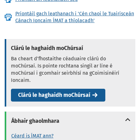
Priontáil gach leathanach i 'Cén chaoi le Tuairisceán
Cánach Ioncaim ÍMAT a thíolacadh'
Clárú le haghaidh moChúrsaí
Ba cheart d’fhostaithe céaduaire clárú do
moChúrsaí. Is pointe rochtana singil ar líne é
moChúrsaí i gcomhair seirbhísí na gCoimisinéirí
Ioncaim.
Clárú le haghaidh moChúrsaí
Ábhair ghaolmhara
Céard is ÍMAT ann?