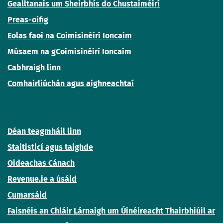
Gealltanais um Sheirbhís do Chustaiméirí
Preas-oifig
Eolas faoi na Coimisinéirí Ioncaim
Músaem na gCoimisinéirí Ioncaim
Cabhraigh linn
Comhairliúchán agus aighneachtaí
Déan teagmháil linn
Staitisticí agus taighde
Oideachas Cánach
Revenue.ie a úsáid
Cumarsáid
Faisnéis an Chláir Lárnaigh um Úinéireacht Thairbhiúil ar