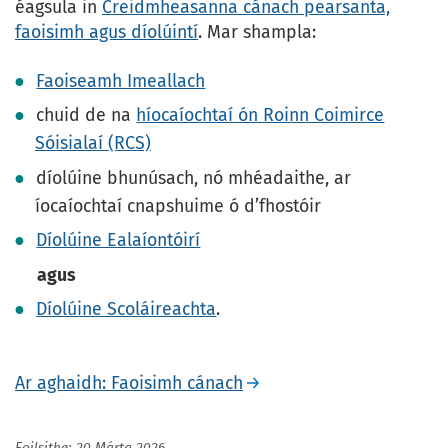
éagsula in
Creidmheasanna cánach pearsanta,
faoisimh agus díolúintí
. Mar shampla:
Faoiseamh Imeallach
chuid de na
híocaíochtaí ón Roinn Coimirce
Sóisialaí (RCS)
díolúine bhunúsach, nó mhéadaithe, ar
íocaíochtaí cnapshuime ó d’fhostóir
Díolúine Ealaíontóirí
agus
Díolúine Scoláireachta
.
Ar aghaidh: Faoisimh cánach