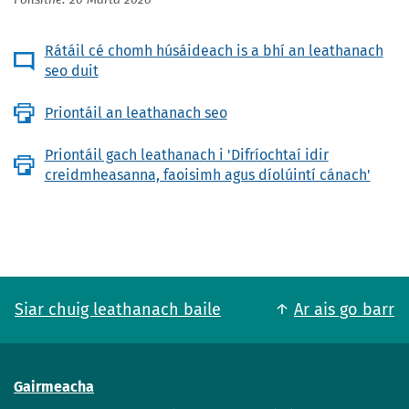
Foilsithe: 20 Márta 2026
Rátáil cé chomh húsáideach is a bhí an leathanach
seo duit
Priontáil an leathanach seo
Priontáil gach leathanach i 'Difríochtaí idir
creidmheasanna, faoisimh agus díolúintí cánach'
Siar chuig leathanach baile
Ar ais go barr
Gairmeacha