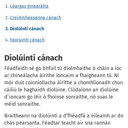
Léargas ginearálta
Creidmheasanna cánach
Díolúintí cánach
Faoisimh cánach
Díolúintí cánach
Féadfaidh sé go bhfuil tú díolmhaithe ó cháin a íoc
ar chineálacha áirithe ioncaim a fhaigheann tú. Ní
mór duit coinníollacha áirithe a chomhlíonadh chun
cáiliú le haghaidh díolúine. Clúdaíonn an díolúine
d’ioncam go léir ó fhoinse sonraithe, nó suas le
méid sonraithe.
Braitheann na díolúintí a d’fhéadfá a éileamh ar do
chás pearsanta. Féadtar teacht air sna rannán