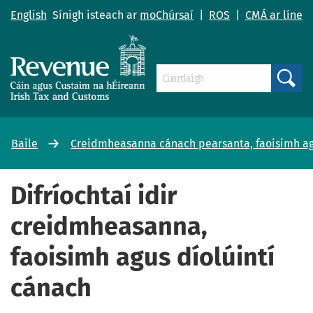
English
Sínigh isteach ar
moChúrsaí
|
ROS
|
CMÁ ar líne
Search
Baile
Creidmheasanna cánach pearsanta, faoisimh ag
Difríochtaí idir
creidmheasanna,
faoisimh agus díolúintí
cánach