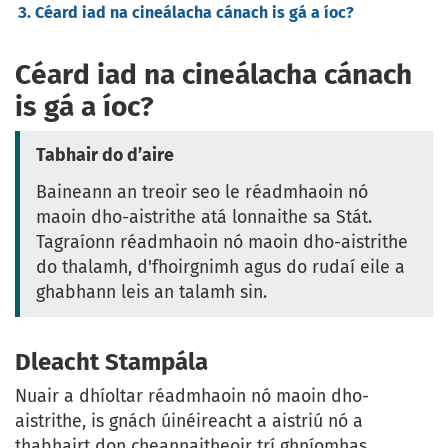
Céard iad na cineálacha cánach is gá a íoc?
Céard iad na cineálacha cánach
is gá a íoc?
Tabhair do d’aire
Baineann an treoir seo le réadmhaoin nó
maoin dho-aistrithe atá lonnaithe sa Stát.
Tagraíonn réadmhaoin nó maoin dho-aistrithe
do thalamh, d'fhoirgnimh agus do rudaí eile a
ghabhann leis an talamh sin.
Dleacht Stampála
Nuair a dhíoltar réadmhaoin nó maoin dho-
aistrithe, is gnách úinéireacht a aistriú nó a
thabhairt don cheannaitheoir trí ghníomhas