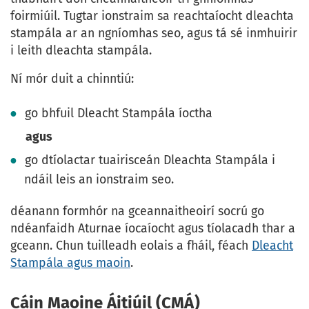
foirmiúil. Tugtar ionstraim sa reachtaíocht dleachta
stampála ar an ngníomhas seo, agus tá sé inmhuirir
i leith dleachta stampála.
Ní mór duit a chinntiú:
go bhfuil Dleacht Stampála íoctha
agus
go dtíolactar tuairisceán Dleachta Stampála i
ndáil leis an ionstraim seo.
déanann formhór na gceannaitheoirí socrú go
ndéanfaidh Aturnae íocaíocht agus tíolacadh thar a
gceann. Chun tuilleadh eolais a fháil, féach
Dleacht
Stampála agus maoin
.
Cáin Maoine Áitiúil (CMÁ)