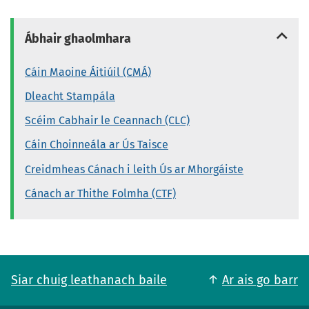
Ábhair ghaolmhara
Cáin Maoine Áitiúil (CMÁ)
Dleacht Stampála
Scéim Cabhair le Ceannach (CLC)
Cáin Choinneála ar Ús Taisce
Creidmheas Cánach i leith Ús ar Mhorgáiste
Cánach ar Thithe Folmha (CTF)
Siar chuig leathanach baile
Ar ais go barr