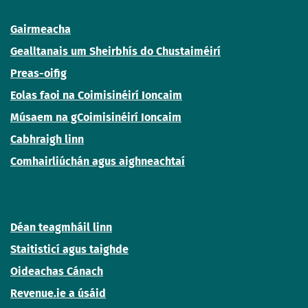
Gairmeacha
Gealltanais um Sheirbhís do Chustaiméirí
Preas-oifig
Eolas faoi na Coimisinéirí Ioncaim
Músaem na gCoimisinéirí Ioncaim
Cabhraigh linn
Comhairliúchán agus aighneachtaí
Déan teagmháil linn
Staitisticí agus taighde
Oideachas Cánach
Revenue.ie a úsáid