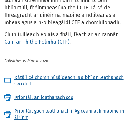
laghad i dtréimhse inmhuirir 12 mhí. Is cáin
bhliantúil, fhéinmheasúnaithe í CTF. Tá sé de
fhreagracht ar úinéir na maoine a ndliteanas a
mheas agus a n-oibleagáidí CTF a chomhlíonadh.
Chun tuilleadh eolais a fháil, féach ar an rannán
Cáin ar Thithe Folmha (CTF)
.
Foilsithe: 19 Márta 2026
Rátáil cé chomh húsáideach is a bhí an leathanach
seo duit
Priontáil an leathanach seo
Priontáil gach leathanach i 'Ag ceannach maoine in
Éirinn'