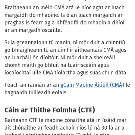
Braitheann an méid CMÁ atá le híoc agat ar luach
margaidh do mhaoine. Is é an luach margaidh an
praghas is fearr ag a bhféadfá do mhaoin a dhíol
ar an margadh oscailte.
Sula gceannaíonn tú maoin, ní mór duit a chinntiú
go bhfaigheann tú an uimhir aitheantais CMÁ agus
an luacháil ón díoltóir. Ní mór duit a sheiceáil
chomh maith go bhfuil na tuairisceáin agus
íocaíochtaí uile CMÁ tíolactha agus suas chun dáta.
Féach an rannán ar an
gCáin Maoine Áitiúil (CMÁ)
le
haghaidh tuilleadh eolais.
Cáin ar Thithe Folmha (CTF)
Baineann CTF le maoine cónaithe atá in úsáid mar
áit chónaithe ar feadh achair níos lú ná 30 lá ar a