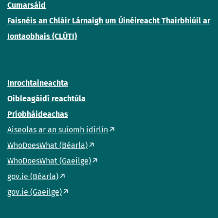
Cumarsáid
Faisnéis an Chláir Lárnaigh um Úinéireacht Thairbhiúil ar
Iontaobhais (CLÚTI)
Inrochtaineachta
Oibleagáidí reachtúla
Príobháideachas
Aiseolas ar an suíomh idirlín
WhoDoesWhat (Béarla)
WhoDoesWhat (Gaeilge)
gov.ie (Béarla)
gov.ie (Gaeilge)