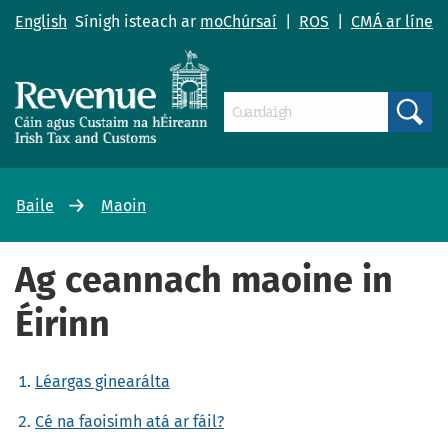
English
Sínigh isteach ar
moChúrsaí
|
ROS
|
CMÁ ar líne
Search
Baile
Maoin
Ag ceannach maoine in
Éirinn
Léargas ginearálta
Cé na faoisimh atá ar fáil?