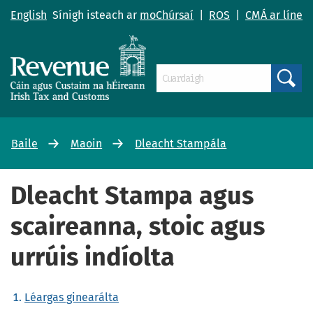
English
Sínigh isteach ar
moChúrsaí
|
ROS
|
CMÁ ar líne
Search
Baile
Maoin
Dleacht Stampála
Dleacht Stampa agus
scaireanna, stoic agus
urrúis indíolta
Léargas ginearálta