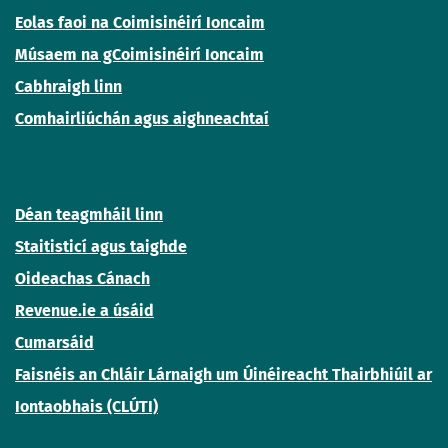
Eolas faoi na Coimisinéirí Ioncaim
Músaem na gCoimisinéirí Ioncaim
Cabhraigh linn
Comhairliúchán agus aighneachtaí
Déan teagmháil linn
Staitisticí agus taighde
Oideachas Cánach
Revenue.ie a úsáid
Cumarsáid
Faisnéis an Chláir Lárnaigh um Úinéireacht Thairbhiúil ar
Iontaobhais (CLÚTI)