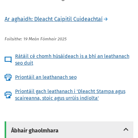
Ar aghaidh: Dleacht Caipitil Cuideachtaí
Foilsithe: 19 Meán Fómhair 2025
Rátáil cé chomh húsáideach is a bhí an leathanach
seo duit
Priontáil an leathanach seo
Priontáil gach leathanach i 'Dleacht Stampa agus
scaireanna, stoic agus urrúis indíolta'
Ábhair ghaolmhara