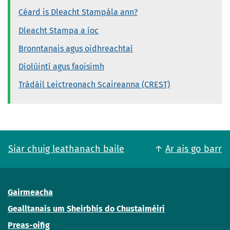
Céard is Dleacht Stampála ann?
Dleacht Stampa a íoc
Bronntanais agus oidhreachtaí
Díolúintí agus faoisimh
Trádáil Leictreonach Scaireanna (CREST)
Siar chuig leathanach baile
Ar ais go barr
Gairmeacha
Gealltanais um Sheirbhís do Chustaiméirí
Preas-oifig