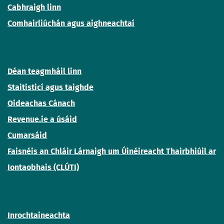
Cabhraigh linn
Comhairliúchán agus aighneachtaí
Déan teagmháil linn
Staitisticí agus taighde
Oideachas Cánach
Revenue.ie a úsáid
Cumarsáid
Faisnéis an Chláir Lárnaigh um Úinéireacht Thairbhiúil ar
Iontaobhais (CLÚTI)
Inrochtaineachta