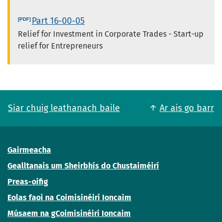
Part 16-00-05
Relief for Investment in Corporate Trades - Start-up
relief for Entrepreneurs
Siar chuig leathanach baile
Ar ais go barr
Gairmeacha
Gealltanais um Sheirbhís do Chustaiméirí
Preas-oifig
Eolas faoi na Coimisinéirí Ioncaim
Músaem na gCoimisinéirí Ioncaim