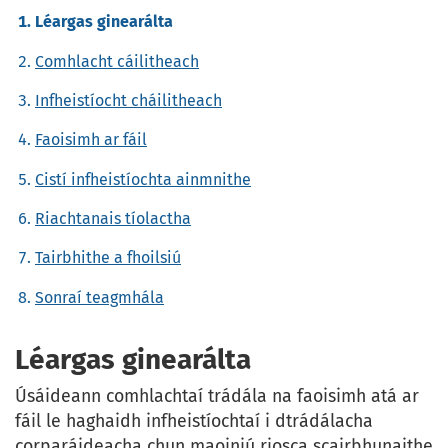
Léargas ginearálta
Comhlacht cáilitheach
Infheistíocht cháilitheach
Faoisimh ar fáil
Cistí infheistíochta ainmnithe
Riachtanais tíolactha
Tairbhithe a fhoilsiú
Sonraí teagmhála
Léargas ginearálta
Úsáideann comhlachtaí trádála na faoisimh atá ar
fáil le haghaidh infheistíochtaí i dtrádálacha
corparáideacha chun maoiniú riosca scairbhunaithe