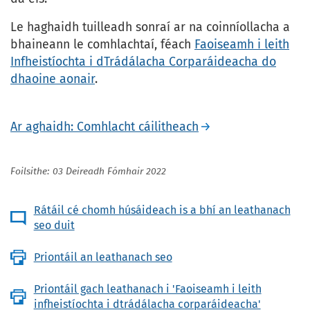
Le haghaidh tuilleadh sonraí ar na coinníollacha a
bhaineann le comhlachtaí, féach
Faoiseamh i leith
Infheistíochta i dTrádálacha Corparáideacha do
dhaoine aonair
.
Ar aghaidh: Comhlacht cáilitheach
Foilsithe: 03 Deireadh Fómhair 2022
Rátáil cé chomh húsáideach is a bhí an leathanach
seo duit
Priontáil an leathanach seo
Priontáil gach leathanach i 'Faoiseamh i leith
infheistíochta i dtrádálacha corparáideacha'