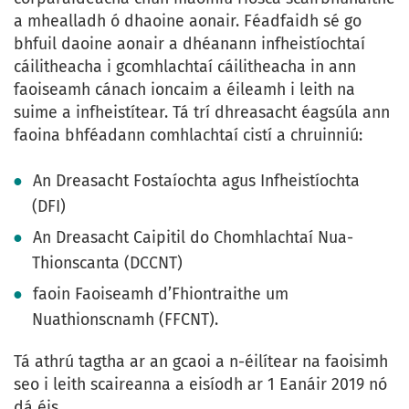
a mhealladh ó dhaoine aonair. Féadfaidh sé go
bhfuil daoine aonair a dhéanann infheistíochtaí
cáilitheacha i gcomhlachtaí cáilitheacha in ann
faoiseamh cánach ioncaim a éileamh i leith na
suime a infheistítear. Tá trí dhreasacht éagsúla ann
faoina bhféadann comhlachtaí cistí a chruinniú:
An Dreasacht Fostaíochta agus Infheistíochta
(DFI)
An Dreasacht Caipitil do Chomhlachtaí Nua-
Thionscanta (DCCNT)
faoin Faoiseamh d’Fhiontraithe um
Nuathionscnamh (FFCNT).
Tá athrú tagtha ar an gcaoi a n-éilítear na faoisimh
seo i leith scaireanna a eisíodh ar 1 Eanáir 2019 nó
dá éis.