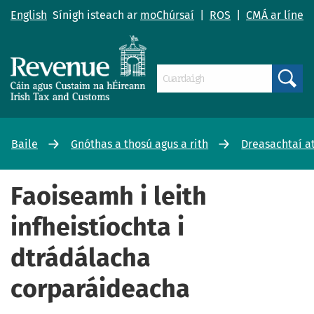
English
Sínigh isteach ar
moChúrsaí
|
ROS
|
CMÁ ar líne
Search
Baile
Gnóthas a thosú agus a rith
Dreasachtaí at
Faoiseamh i leith
infheistíochta i
dtrádálacha
corparáideacha