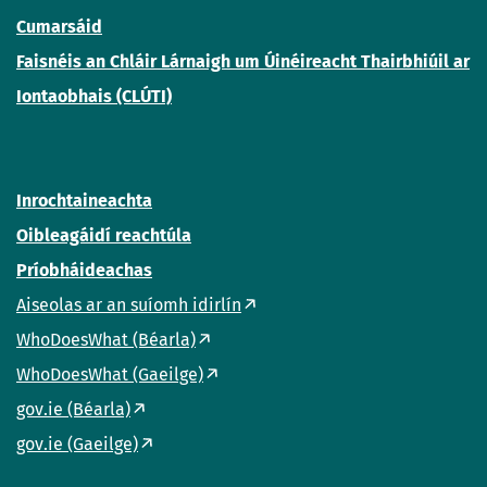
Cumarsáid
Faisnéis an Chláir Lárnaigh um Úinéireacht Thairbhiúil ar
Iontaobhais (CLÚTI)
Inrochtaineachta
Oibleagáidí reachtúla
Príobháideachas
Aiseolas ar an suíomh idirlín
WhoDoesWhat (Béarla)
WhoDoesWhat (Gaeilge)
gov.ie (Béarla)
gov.ie (Gaeilge)