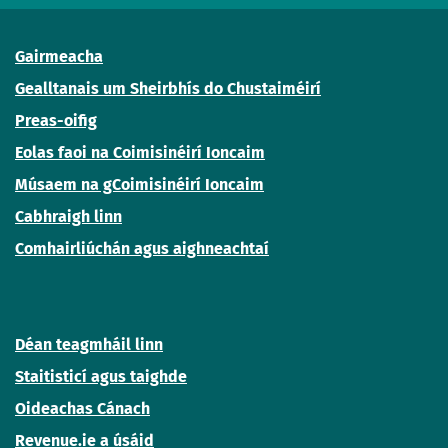
Gairmeacha
Gealltanais um Sheirbhís do Chustaiméirí
Preas-oifig
Eolas faoi na Coimisinéirí Ioncaim
Músaem na gCoimisinéirí Ioncaim
Cabhraigh linn
Comhairliúchán agus aighneachtaí
Déan teagmháil linn
Staitisticí agus taighde
Oideachas Cánach
Revenue.ie a úsáid