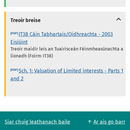
Treoir breise
IT38 Cáin Tabhartais/Oidhreachta - 2003
Eisiúint
Treoir maidir leis an Tuairisceán Féinmheasúnachta a
líonadh (Foirm IT38)
Sch. 1: Valuation of Limited interests - Parts 1
and 2
Siar chuig leathanach baile
Ar ais go barr