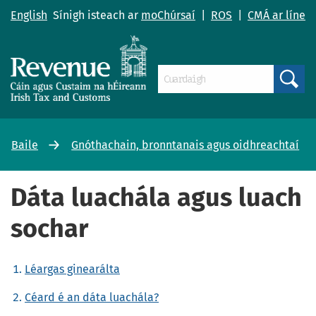
English
Sínigh isteach ar
moChúrsaí
|
ROS
|
CMÁ ar líne
Search
Baile
Gnóthachain, bronntanais agus oidhreachtaí
Dáta luachála agus luach
sochar
Léargas ginearálta
Céard é an dáta luachála?