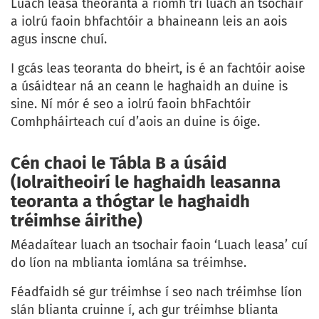
Luach leasa theoranta a ríomh trí luach an tsochair
a iolrú faoin bhfachtóir a bhaineann leis an aois
agus inscne chuí.
I gcás leas teoranta do bheirt, is é an fachtóir aoise
a úsáidtear ná an ceann le haghaidh an duine is
sine. Ní mór é seo a iolrú faoin bhFachtóir
Comhpháirteach cuí d’aois an duine is óige.
Cén chaoi le Tábla B a úsáid
(Iolraitheoirí le haghaidh leasanna
teoranta a thógtar le haghaidh
tréimhse áirithe)
Méadaítear luach an tsochair faoin ‘Luach leasa’ cuí
do líon na mblianta iomlána sa tréimhse.
Féadfaidh sé gur tréimhse í seo nach tréimhse líon
slán blianta cruinne í, ach gur tréimhse blianta