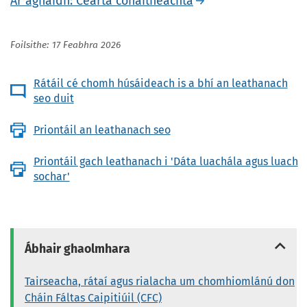
Ar aghaidh: Cearta cónaitheachta
Foilsithe: 17 Feabhra 2026
Rátáil cé chomh húsáideach is a bhí an leathanach
seo duit
Priontáil an leathanach seo
Priontáil gach leathanach i 'Dáta luachála agus luach
sochar'
Ábhair ghaolmhara
Tairseacha, rátaí agus rialacha um chomhiomlánú don
Cháin Fáltas Caipitiúil (CFC)