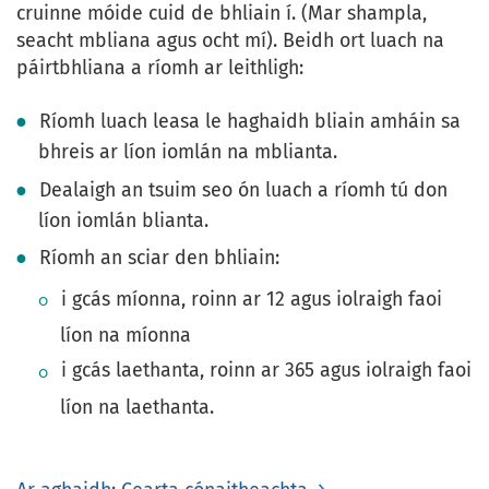
cruinne móide cuid de bhliain í. (Mar shampla,
seacht mbliana agus ocht mí). Beidh ort luach na
páirtbhliana a ríomh ar leithligh:
Ríomh luach leasa le haghaidh bliain amháin sa
bhreis ar líon iomlán na mblianta.
Dealaigh an tsuim seo ón luach a ríomh tú don
líon iomlán blianta.
Ríomh an sciar den bhliain:
i gcás míonna, roinn ar 12 agus iolraigh faoi
líon na míonna
i gcás laethanta, roinn ar 365 agus iolraigh faoi
líon na laethanta.