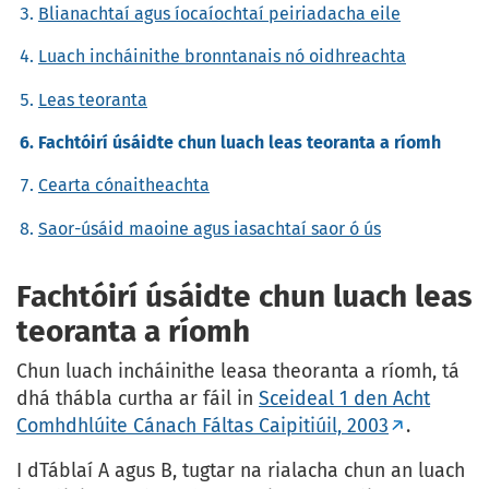
Blianachtaí agus íocaíochtaí peiriadacha eile
Luach incháinithe bronntanais nó oidhreachta
Leas teoranta
Fachtóirí úsáidte chun luach leas teoranta a ríomh
Cearta cónaitheachta
Saor-úsáid maoine agus iasachtaí saor ó ús
Fachtóirí úsáidte chun luach leas
teoranta a ríomh
Chun luach incháinithe leasa theoranta a ríomh, tá
dhá thábla curtha ar fáil in
Sceideal 1 den Acht
Comhdhlúite Cánach Fáltas Caipitiúil, 2003
.
I dTáblaí A agus B, tugtar na rialacha chun an luach