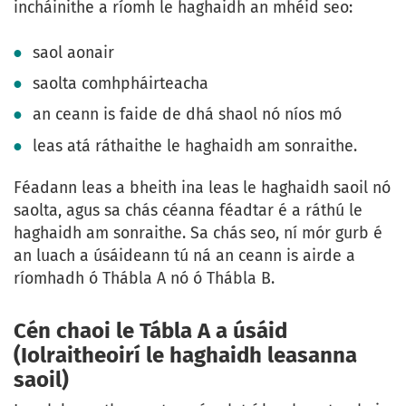
incháinithe a ríomh le haghaidh an mhéid seo:
saol aonair
saolta comhpháirteacha
an ceann is faide de dhá shaol nó níos mó
leas atá ráthaithe le haghaidh am sonraithe.
Féadann leas a bheith ina leas le haghaidh saoil nó
saolta, agus sa chás céanna féadtar é a ráthú le
haghaidh am sonraithe. Sa chás seo, ní mór gurb é
an luach a úsáideann tú ná an ceann is airde a
ríomhadh ó Thábla A nó ó Thábla B.
Cén chaoi le Tábla A a úsáid
(Iolraitheoirí le haghaidh leasanna
saoil)