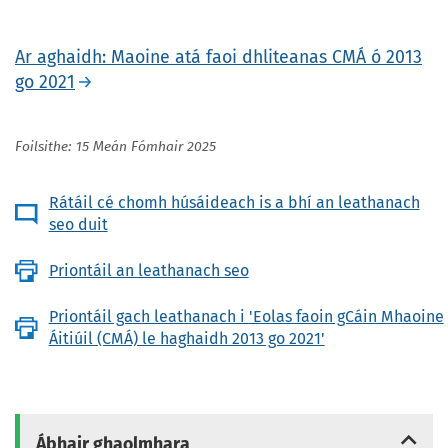
Ar aghaidh: Maoine atá faoi dhliteanas CMÁ ó 2013
go 2021
Foilsithe: 15 Meán Fómhair 2025
Rátáil cé chomh húsáideach is a bhí an leathanach
seo duit
Priontáil an leathanach seo
Priontáil gach leathanach i 'Eolas faoin gCáin Mhaoine
Áitiúil (CMÁ) le haghaidh 2013 go 2021'
Ábhair ghaolmhara