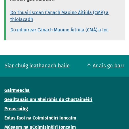
Do Thuairisceán Cánach Maoine Áitiúla (CMÁ) a
thíolacadh
Do mhuirear Cánach Maoine Áitiúla (CMÁ) a íoc
Siar chuig leathanach baile
Ar ais go barr
Gairmeacha
Gealltanais um Sheirbhís do Chustaiméirí
Preas-oifig
Eolas faoi na Coimisinéirí Ioncaim
Músaem na gCoimisinéirí Ioncaim