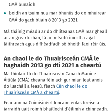
CMÁ bunaidh
beidh an tsuim nua mar bhunús do do mhuirear
CMÁ do gach bliain ó 2013 go 2021.
Má tháinig méadú ar do dhliteanas CMÁ mar gheall
ar an gceartúchán, tá an méadú iníoctha agat
láithreach agus d’fhéadfadh sé bheith faoi réir úis.
An chaoi le do Thuairisceán CMÁ le
haghaidh 2013 go dtí 2021 a cheartú
Má thíolaic tú do Thuairisceán Cánach Maoine
Áitiúla (CMÁ) cheana féin ach gur mian leat anois
do luacháil a leasú, féach
Cén chaoi le do
Thuairisceán CMÁ a cheartú
.
Féadann na Coimisinéirí Ioncaim eolas breise a
iarraidh uait roimh bhailíocht d’éilimh a chinneadh.