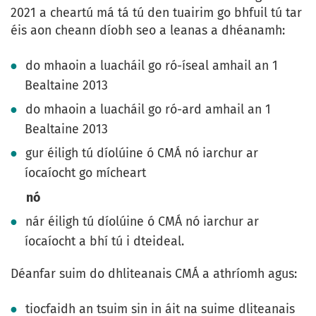
2021 a cheartú má tá tú den tuairim go bhfuil tú tar
éis aon cheann díobh seo a leanas a dhéanamh:
do mhaoin a luacháil go ró-íseal amhail an 1
Bealtaine 2013
do mhaoin a luacháil go ró-ard amhail an 1
Bealtaine 2013
gur éiligh tú díolúine ó CMÁ nó iarchur ar
íocaíocht go mícheart
nó
nár éiligh tú díolúine ó CMÁ nó iarchur ar
íocaíocht a bhí tú i dteideal.
Déanfar suim do dhliteanais CMÁ a athríomh agus:
tiocfaidh an tsuim sin in áit na suime dliteanais