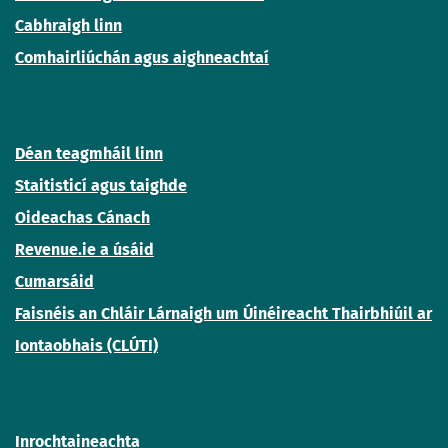
Cabhraigh linn
Comhairliúchán agus aighneachtaí
Déan teagmháil linn
Staitisticí agus taighde
Oideachas Cánach
Revenue.ie a úsáid
Cumarsáid
Faisnéis an Chláir Lárnaigh um Úinéireacht Thairbhiúil ar
Iontaobhais (CLÚTI)
Inrochtaineachta