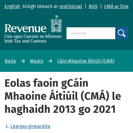
English
Sínigh isteach ar
moChúrsaí
|
ROS
|
CMÁ ar líne
Search
Baile
Maoin
Cáin Mhaoine Áitiúil (CMÁ)
Eolas faoin gCáin
Mhaoine Áitiúil (CMÁ) le
haghaidh 2013 go 2021
Léargas ginearálta