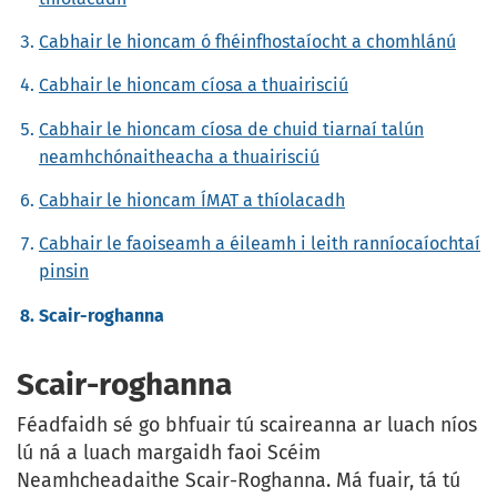
Cabhair le hioncam ó fhéinfhostaíocht a chomhlánú
Cabhair le hioncam cíosa a thuairisciú
Cabhair le hioncam cíosa de chuid tiarnaí talún
neamhchónaitheacha a thuairisciú
Cabhair le hioncam ÍMAT a thíolacadh
Cabhair le faoiseamh a éileamh i leith ranníocaíochtaí
pinsin
Scair-roghanna
Scair-roghanna
Féadfaidh sé go bhfuair tú scaireanna ar luach níos
lú ná a luach margaidh faoi Scéim
Neamhcheadaithe Scair-Roghanna. Má fuair, tá tú