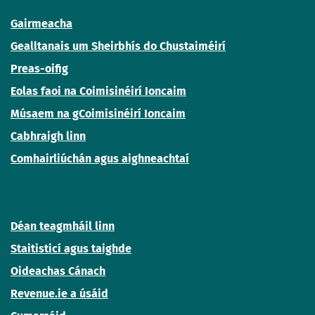
Gairmeacha
Gealltanais um Sheirbhís do Chustaiméirí
Preas-oifig
Eolas faoi na Coimisinéirí Ioncaim
Músaem na gCoimisinéirí Ioncaim
Cabhraigh linn
Comhairliúchán agus aighneachtaí
Déan teagmháil linn
Staitisticí agus taighde
Oideachas Cánach
Revenue.ie a úsáid