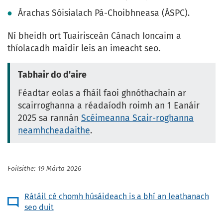
Árachas Sóisialach Pá-Choibhneasa (ÁSPC).
Ní bheidh ort Tuairisceán Cánach Ioncaim a
thíolacadh maidir leis an imeacht seo.
Tabhair do d'aire
Féadtar eolas a fháil faoi ghnóthachain ar
scairroghanna a réadaíodh roimh an 1 Eanáir
2025 sa rannán
Scéimeanna Scair-roghanna
neamhcheadaithe
.
Foilsithe: 19 Márta 2026
Rátáil cé chomh húsáideach is a bhí an leathanach
seo duit