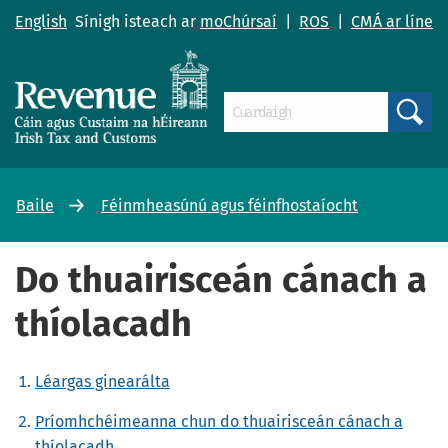
English
Sínigh isteach ar
moChúrsaí
|
ROS
|
CMÁ ar líne
Search
Baile
Féinmheasúnú agus féinfhostaíocht
Do thuairisceán cánach a
thíolacadh
Léargas ginearálta
Príomhchéimeanna chun do thuairisceán cánach a
thíolacadh