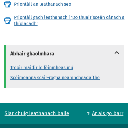
Priontáil an leathanach seo
Priontáil gach leathanach i 'Do thuairisceán cánach a
thíolacadh'
Ábhair ghaolmhara
Treoir maidir le féinmheasúnú
Scéimeanna scair-rogha neamhcheadaithe
Siar chuig leathanach baile
Ar ais go barr