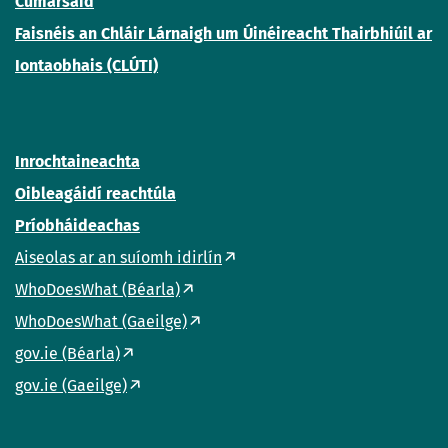
Cumarsáid
Faisnéis an Chláir Lárnaigh um Úinéireacht Thairbhiúil ar
Iontaobhais (CLÚTI)
Inrochtaineachta
Oibleagáidí reachtúla
Príobháideachas
Aiseolas ar an suíomh idirlín
WhoDoesWhat (Béarla)
WhoDoesWhat (Gaeilge)
gov.ie (Béarla)
gov.ie (Gaeilge)