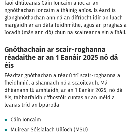
faoi dhliteanas Cáin Ioncaim a íoc ar an
ngnóthachan ioncaim a tháinig aníos. Is éard is
glanghnóthachan ann ná an difríocht idir an luach
margaidh ar an dáta feidhmithe, agus an praghas a
íocadh (más ann dó) chun na scaireanna sin a fháil.
Gnóthachain ar scair-roghanna
réadaithe ar an 1 Eanáir 2025 nó dá
éis
Féadtar gnóthachan a réadú trí scair-roghanna a
fheidhmiú, a shannadh nó a scaoileadh. Má
dhéanann tú amhlaidh, ar an 1 Eanáir 2025, nó dá
éis, tabharfaidh d'fhostóir cuntas ar an méid a
leanas tríd an bpárolla
Cáin Ioncaim
Muirear Sóisialach Uilíoch (MSU)