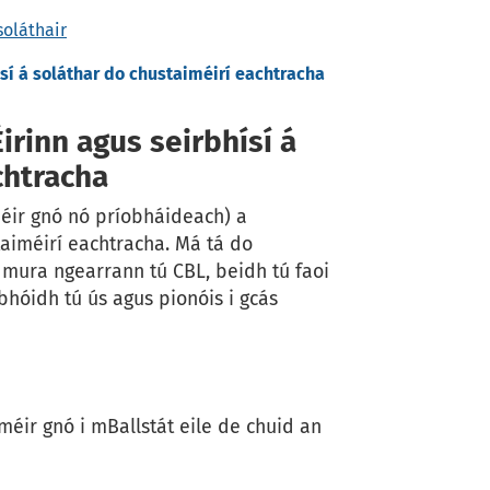
soláthair
ísí á soláthar do chustaiméirí eachtracha
irinn agus seirbhísí á
chtracha
éir gnó nó príobháideach) a
taiméirí eachtracha. Má tá do
 mura ngearrann tú CBL, beidh tú faoi
bhóidh tú ús agus pionóis i gcás
méir gnó i mBallstát eile de chuid an