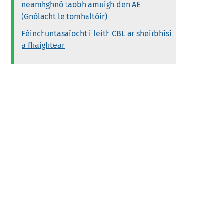
neamhghnó taobh amuigh den AE
(Gnólacht le tomhaltóir)
Féinchuntasaíocht i leith CBL ar sheirbhísí
a fhaightear