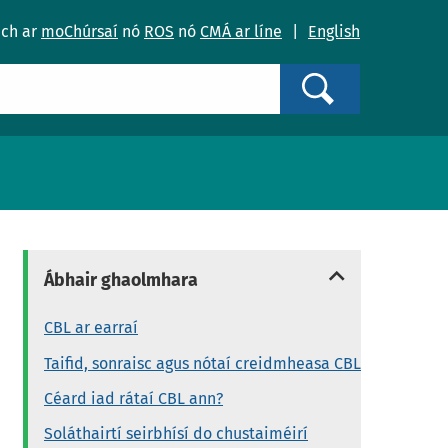
ach ar
moChúrsaí
nó
ROS
nó
CMÁ ar líne
|
English
Search
Ábhair ghaolmhara
CBL ar earraí
Taifid, sonraisc agus nótaí creidmheasa CBL
Céard iad rátaí CBL ann?
Soláthairtí seirbhísí do chustaiméirí