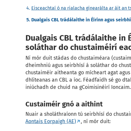
Eisceachtaí ó na rialacha ginearálta ar áit an t
Dualgais CBL trádálaithe in Éirinn agus seirbh
Dualgais CBL trádálaithe in É
soláthar do chustaiméirí ea
Ní mór duit stádas do chustaiméara (custaim
dheimhniú agus seirbhísí á soláthar do chus
chustaiméir aitheanta go mícheart agat agus
dhliteanas an CBL a íoc. Féadfaidh sé go dta
iniúchadh de chuid na gCoimisinéirí Ioncaim.
Custaiméir gnó a aithint
Nuair a sholáthraíonn tú seirbhísí do chustai
Aontais Eorpaigh (AE)
, ní mór duit: