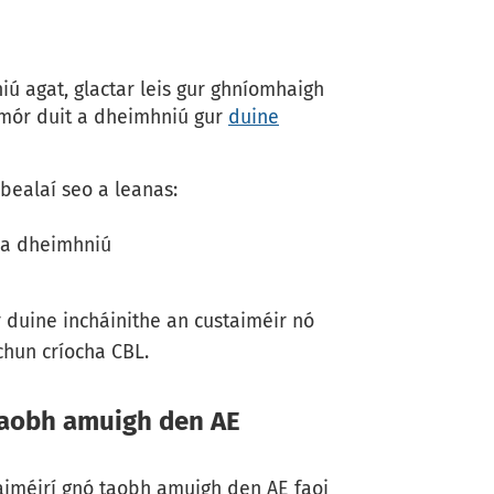
ú agat, glactar leis gur ghníomhaigh
 mór duit a dheimhniú gur
duine
bealaí seo a leanas:
t a dheimhniú
ur duine incháinithe an custaiméir nó
chun críocha CBL.
 taobh amuigh den AE
staiméirí gnó taobh amuigh den AE faoi