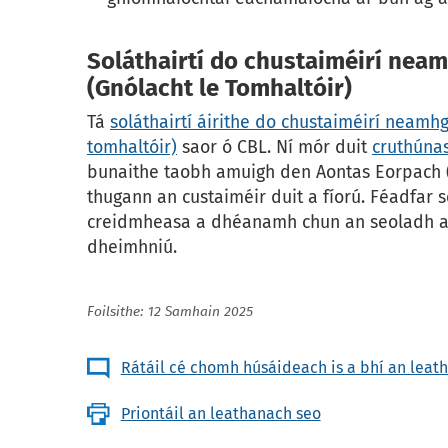
Soláthairtí do chustaiméirí ne
(Gnólacht le Tomhaltóir)
Tá
soláthairtí áirithe do chustaiméirí neam
tomhaltóir)
saor ó CBL. Ní mór duit
cruthúna
bunaithe taobh amuigh den Aontas Eorpach (A
thugann an custaiméir duit a fíorú. Féadfar
creidmheasa a dhéanamh chun an seoladh a 
dheimhniú.
Foilsithe: 12 Samhain 2025
Rátáil cé chomh húsáideach is a bhí an leat
Priontáil an leathanach seo