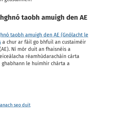
amhghnó taobh amuigh den AE
hghnó taobh amuigh den AE (Gnólacht le
s
a chur ar fáil go bhfuil an custaiméir
E). Ní mór duit an fhaisnéis a
 seiceálacha réamhúdaracháin cárta
ghabhann le huimhir chárta a
hanach seo duit