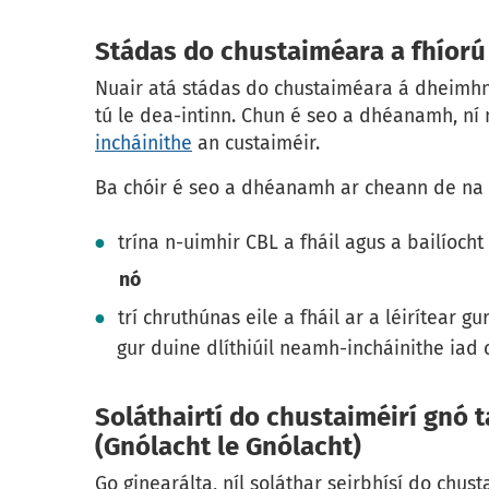
Stádas do chustaiméara a fhíorú
Nuair atá stádas do chustaiméara á dheimhni
tú le dea-intinn. Chun é seo a dhéanamh, ní
incháinithe
an custaiméir.
Ba chóir é seo a dhéanamh ar cheann de na 
trína n-uimhir CBL a fháil agus a bailíoch
nó
trí chruthúnas eile a fháil ar a léirítear g
gur duine dlíthiúil neamh-incháinithe iad 
Soláthairtí do chustaiméirí gnó
(Gnólacht le Gnólacht)
Go ginearálta, níl soláthar seirbhísí do chu