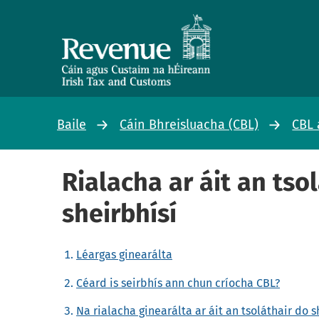
Baile
Cáin Bhreisluacha (CBL)
CBL 
Rialacha ar áit an tso
sheirbhísí
Léargas ginearálta
Céard is seirbhís ann chun críocha CBL?
Na rialacha ginearálta ar áit an tsoláthair do s