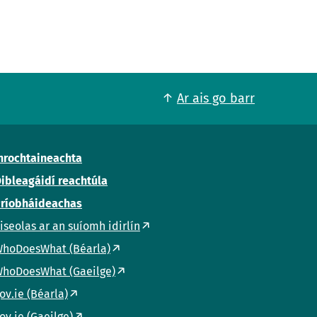
Ar ais go barr
nrochtaineachta
ibleagáidí reachtúla
ríobháideachas
iseolas ar an suíomh idirlín
hoDoesWhat (Béarla)
hoDoesWhat (Gaeilge)
ov.ie (Béarla)
ov.ie (Gaeilge)