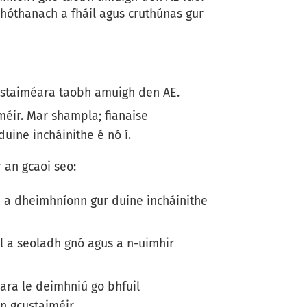
 dhóthanach a fháil agus cruthúnas gur
ustaiméara taobh amuigh den AE.
méir. Mar shampla; fianaise
duine incháinithe é nó í.
 an gcaoi seo:
 a dheimhníonn gur duine incháinithe
l a seoladh gnó agus a n-uimhir
ara le deimhniú go bhfuil
n gcustaiméir.