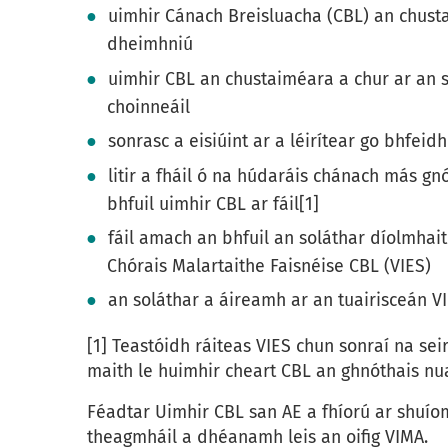
uimhir Cánach Breisluacha (CBL) an chusta
dheimhniú
uimhir CBL an chustaiméara a chur ar an so
choinneáil
sonrasc a eisiúint ar a léirítear go bhfei
litir a fháil ó na húdaráis chánach más g
bhfuil uimhir CBL ar fáil[1]
fáil amach an bhfuil an soláthar díolmhait
Chórais Malartaithe Faisnéise CBL (VIES)
an soláthar a áireamh ar an tuairisceán VI
[1] Teastóidh ráiteas VIES chun sonraí na sei
maith le huimhir cheart CBL an ghnóthais nu
Féadtar Uimhir CBL san AE a fhíorú ar shuío
theagmháil a dhéanamh leis an oifig VIMA.