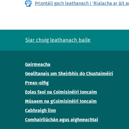
Priontáil gach leathanach i 'Rialacha ar áit a
Siar chuig leathanach baile
Gairmeacha
Gealltanais um Sheirbhís do Chustaiméirí
Preas-oifig
Eolas faoi na Coimisinéirí Ioncaim
Músaem na gCoimisinéirí Ioncaim
Cabhraigh linn
Comhairliúchán agus aighneachtaí