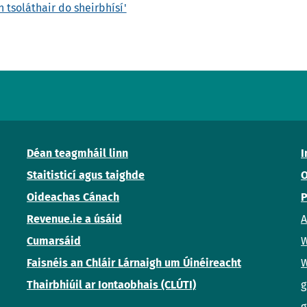
n tsoláthair do sheirbhísí'
Déan teagmháil linn
I
Staitisticí agus taighde
O
Oideachas Cánach
P
Revenue.ie a úsáid
A
Cumarsáid
W
Faisnéis an Chláir Lárnaigh um Úinéireacht
W
Thairbhiúil ar Iontaobhais (CLÚTI)
g
g