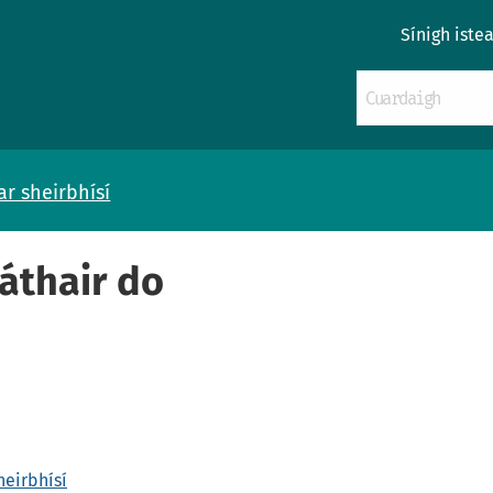
Sínigh iste
ar sheirbhísí
láthair do
heirbhísí