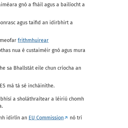
iméara gnó a fháil agus a bailíocht a
nrasc agus taifid an idirbhirt a
dhmeofar
frithmhuirear
nóthas nua é custaiméir gnó agus mura
he sa Bhallstát eile chun críocha an
ES má tá sé incháinithe.
rbhísí a sholáthraítear a léiriú chomh
a.
mh idirlín an
EU Commission
nó trí