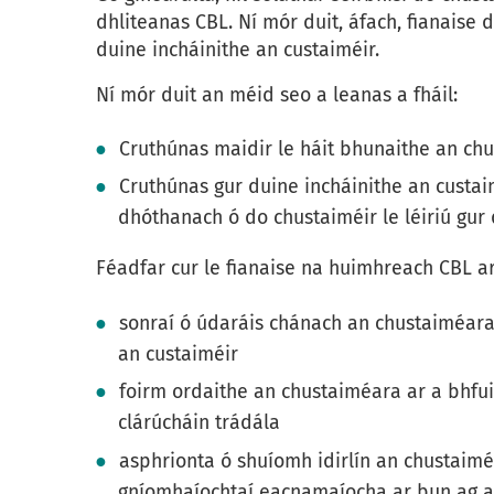
dhliteanas CBL. Ní mór duit, áfach, fianaise
duine incháinithe an custaiméir.
Ní mór duit an méid seo a leanas a fháil:
Cruthúnas maidir le háit bhunaithe an ch
Cruthúnas gur duine incháinithe an custai
dhóthanach ó do chustaiméir le léiriú gur 
Féadfar cur le fianaise na huimhreach CBL ar
sonraí ó údaráis chánach an chustaiméara
an custaiméir
foirm ordaithe an chustaiméara ar a bhfui
clárúcháin trádála
asphrionta ó shuíomh idirlín an chustaimé
gníomhaíochtaí eacnamaíocha ar bun ag a