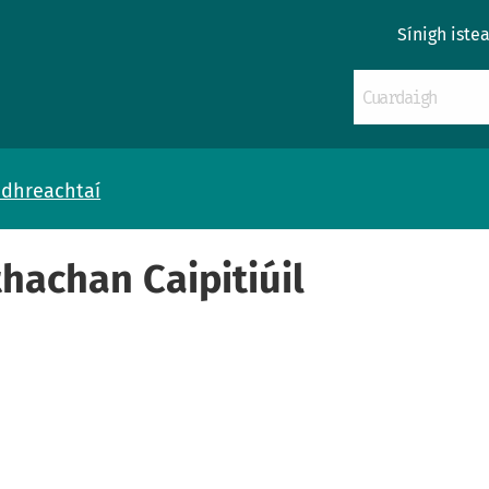
Sínigh iste
idhreachtaí
hachan Caipitiúil