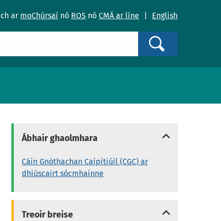
ach ar
moChúrsaí
nó
ROS
nó
CMÁ ar líne
|
English
Search
Ábhair ghaolmhara
Cáin Gnóthachan Caipitiúil (CGC) ar
dhiúscairt sócmhainne
Treoir breise