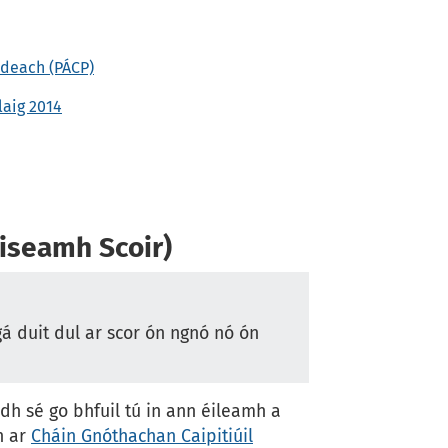
ideach (PÁCP)
laig 2014
oiseamh Scoir)
gá duit dul ar scor ón ngnó nó ón
idh sé go bhfuil tú in ann éileamh a
h ar
Cháin Gnóthachan Caipitiúil