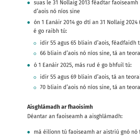
suas le 31 Nollaig 2013 féadtar faoiseamh
d’aois nó níos sine
ón 1 Eanáir 2014 go dtí an 31 Nollaig 2024
é go raibh tú:
idir 55 agus 65 bliain d’aois, féadfaid
66 bliain d’aois nó níos sine, tá an teo
ó 1 Eanáir 2025, más rud é go bhfuil tú:
idir 55 agus 69 bliain d’aois, tá an teo
70 bliain d’aois nó níos sine, tá an teo
Aisghlámadh ar fhaoisimh
Déantar an faoiseamh a aisghlámadh:
má éilíonn tú faoiseamh ar aistriú gnó nó