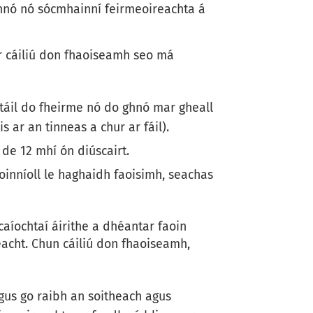
hnó nó sócmhainní feirmeoireachta á
tar cáiliú don fhaoiseamh seo má
htáil do fheirme nó do ghnó mar gheall
s ar an tinneas a chur ar fáil).
 de 12 mhí ón diúscairt.
oinníoll le haghaidh faoisimh, seachas
caíochtaí áirithe a dhéantar faoin
cht. Chun cáiliú don fhaoiseamh,
agus go raibh an soitheach agus