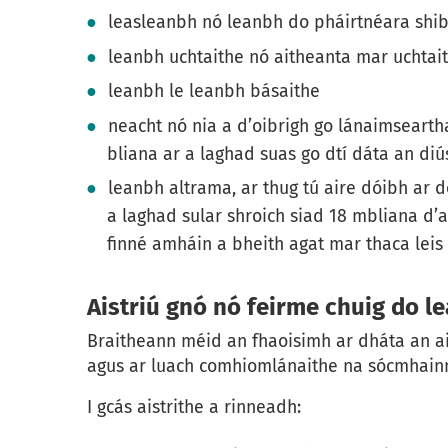
leasleanbh nó leanbh do pháirtnéara shib
leanbh uchtaithe nó aitheanta mar uchtait
leanbh le leanbh básaithe
neacht nó nia a d’oibrigh go lánaimsearth
bliana ar a laghad suas go dtí dáta an diú
leanbh altrama, ar thug tú aire dóibh ar d
a laghad sular shroich siad 18 mbliana d’a
finné amháin a bheith agat mar thaca leis 
Aistriú gnó nó feirme chuig do l
Braitheann méid an fhaoisimh ar dháta an aist
agus ar luach comhiomlánaithe na sócmhainní
I gcás aistrithe a rinneadh: