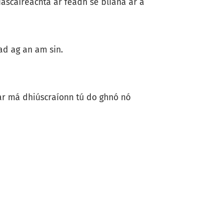
ascaireachta ar feadh sé bliana ar a
had ag an am sin.
 ar má dhiúscraíonn tú do ghnó nó