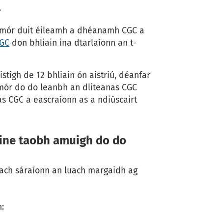
.
ní mór duit éileamh a dhéanamh CGC a
CGC
don bhliain ina dtarlaíonn an t-
tigh de 12 bhliain ón aistriú, déanfar
í mór do do leanbh an dliteanas CGC
as CGC a eascraíonn as a ndiúscairt
uine taobh amuigh do do
ach sáraíonn an luach margaidh ag
h: