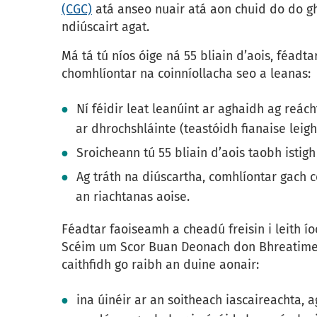
(CGC)
atá anseo nuair atá aon chuid do do g
ndiúscairt agat.
Má tá tú níos óige ná 55 bliain d’aois, féad
chomhlíontar na coinníollacha seo a leanas:
Ní féidir leat leanúint ar aghaidh ag reác
ar dhrochshláinte (teastóidh fianaise leighi
Sroicheann tú 55 bliain d’aois taobh istigh
Ag tráth na diúscartha, comhlíontar gach c
an riachtanas aoise.
Féadtar faoiseamh a cheadú freisin i leith ío
Scéim um Scor Buan Deonach don Bhreatimea
caithfidh go raibh an duine aonair:
ina úinéir ar an soitheach iascaireachta, 