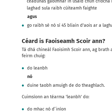
ceadúnas gaolmhar in úsáid chun críocha i
laghad sula raibh cúiteamh faighte
agus
go raibh sé nó sí 45 bliain d'aois ar a lag
Céard is Faoiseamh Scoir ann?
Tá dhá chineál Faoisimh Scoir ann, ag brath
feirm chuig:
do leanbh
nó
duine taobh amuigh de do theaghlach.
Cuimsíonn an téarma 'leanbh' do:
do mhac nó d’iníon