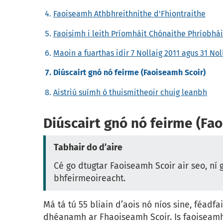
Faoiseamh Athbhreithnithe d'Fhiontraithe
Faoisimh i leith Príomháit Chónaithe Phríobhá
Maoin a fuarthas idir 7 Nollaig 2011 agus 31 Nol
Diúscairt gnó nó feirme (Faoiseamh Scoir)
Aistriú suímh ó thuismitheoir chuig leanbh
Diúscairt gnó nó feirme (Fa
Tabhair do d’aire
Cé go dtugtar Faoiseamh Scoir air seo, ní 
bhfeirmeoireacht.
Má tá tú 55 bliain d’aois nó níos sine, féadfa
dhéanamh ar Fhaoiseamh Scoir. Is faoiseam