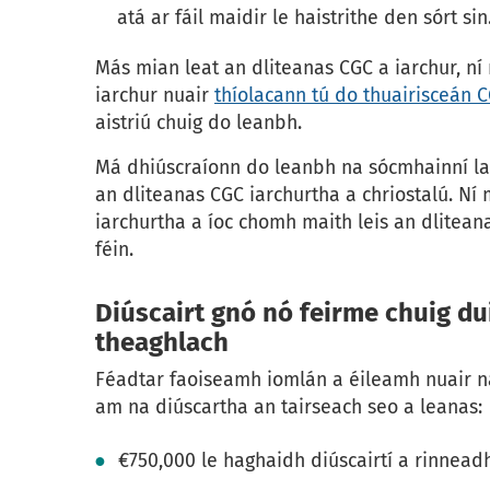
atá ar fáil maidir le haistrithe den sórt sin
Más mian leat an dliteanas CGC a iarchur, 
iarchur nuair
thíolacann tú do thuairisceán 
aistriú chuig do leanbh.
Má dhiúscraíonn do leanbh na sócmhainní lais
an dliteanas CGC iarchurtha a chriostalú. N
iarchurtha a íoc chomh maith leis an dlitean
féin.
Diúscairt gnó nó feirme chuig d
theaghlach
Féadtar faoiseamh iomlán a éileamh nuair n
am na diúscartha an tairseach seo a leanas:
€750,000 le haghaidh diúscairtí a rinnead