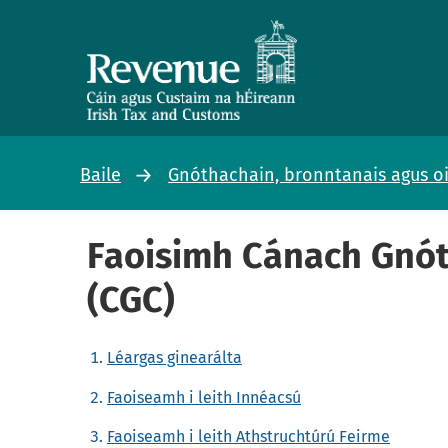
Baile
Gnóthachain, bronntanais agus o
Faoisimh Cánach Gnót
(CGC)
Léargas ginearálta
Faoiseamh i leith Innéacsú
Faoiseamh i leith Athstruchtúrú Feirme