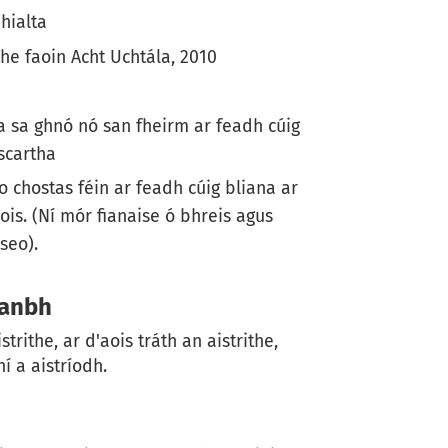
hialta
he faoin Acht Uchtála, 2010
a sa ghnó nó san fheirm ar feadh cúig
scartha
o chostas féin ar feadh cúig bliana ar
ois. (Ní mór fianaise ó bhreis agus
seo).
eanbh
rithe, ar d'aois tráth an aistrithe,
 a aistríodh.