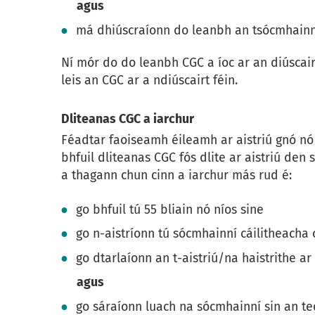
agus
má dhiúscraíonn do leanbh an tsócmhainn 
Ní mór do do leanbh CGC a íoc ar an diúscai
leis an CGC ar a ndiúscairt féin.
Dliteanas CGC a iarchur
Féadtar faoiseamh éileamh ar aistriú gnó nó
bhfuil dliteanas CGC fós dlite ar aistriú den 
a thagann chun cinn a iarchur más rud é:
go bhfuil tú 55 bliain nó níos sine
go n-aistríonn tú sócmhainní cáilitheacha
go dtarlaíonn an t-aistriú/na haistrithe ar
agus
go sáraíonn luach na sócmhainní sin an t