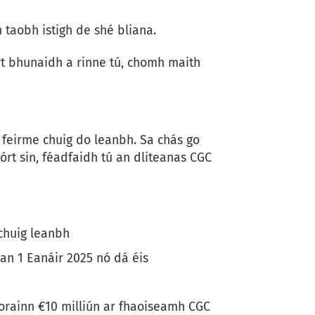
taobh istigh de shé bliana.
rt bhunaidh a rinne tú, chomh maith
 feirme chuig do leanbh. Sa chás go
sórt sin, féadfaidh tú an dliteanas CGC
 chuig leanbh
 an 1 Eanáir 2025 nó dá éis
eorainn €10 milliún ar fhaoiseamh CGC