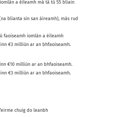
 iomlán a éileamh má tá tú 55 bliain
 (na blianta sin san áireamh), más rud
h tú faoiseamh iomlán a éileamh
rainn €3 milliún ar an bhfaoiseamh.
rainn €10 milliún ar an bhfaoiseamh.
rainn €3 milliún ar an bhfaoiseamh.
 feirme chuig do leanbh