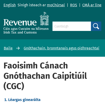
English
Sínigh isteach ar
moChúrsaí
|
ROS
|
CMÁ ar líne
Search
Baile
Gnóthachain, bronntanais agus oidhreachtaí
Faoisimh Cánach
Gnóthachan Caipitiúil
(CGC)
Léargas ginearálta