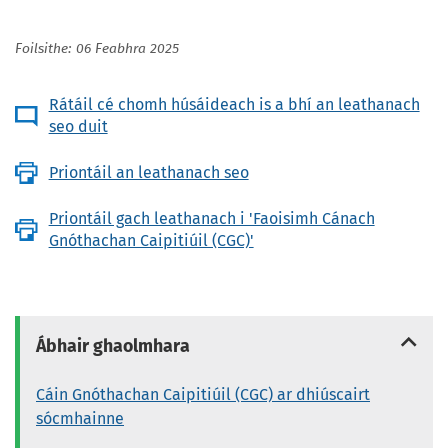
Foilsithe: 06 Feabhra 2025
Rátáil cé chomh húsáideach is a bhí an leathanach
seo duit
Priontáil an leathanach seo
Priontáil gach leathanach i 'Faoisimh Cánach
Gnóthachan Caipitiúil (CGC)'
Ábhair ghaolmhara
Cáin Gnóthachan Caipitiúil (CGC) ar dhiúscairt
sócmhainne