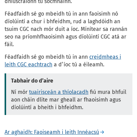
dhiúscraíonn tú sócmhainn.
Féadfaidh sé go mbeidh tú in ann faoisimh nó
díolúintí a chur i bhfeidhm, rud a laghdóidh an
tsuim CGC nach mór duit a íoc. Mínítear sa rannán
seo na príomhfhaoisimh agus díolúintí CGC atá ar
fáil.
Féadfaidh sé go mbeidh tú in ann
creidmheas i
leith CGC eachtrach
a d’íoc tú a éileamh.
Tabhair do d’aire
Ní mór
tuairisceán a thíolacadh
fiú mura bhfuil
aon cháin dlite mar gheall ar fhaoisimh agus
díolúintí a bheith i bhfeidhm.
Ar aghaidh: Faoiseamh i leith Innéacsú