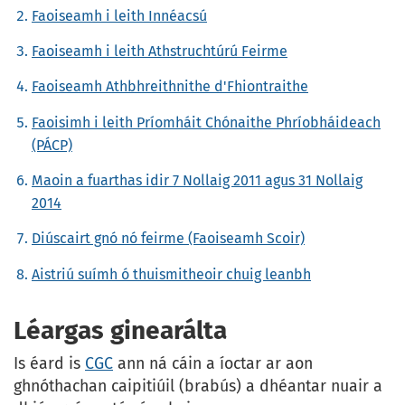
Faoiseamh i leith Innéacsú
Faoiseamh i leith Athstruchtúrú Feirme
Faoiseamh Athbhreithnithe d'Fhiontraithe
Faoisimh i leith Príomháit Chónaithe Phríobháideach
(PÁCP)
Maoin a fuarthas idir 7 Nollaig 2011 agus 31 Nollaig
2014
Diúscairt gnó nó feirme (Faoiseamh Scoir)
Aistriú suímh ó thuismitheoir chuig leanbh
Léargas ginearálta
Is éard is
CGC
ann ná cáin a íoctar ar aon
ghnóthachan caipitiúil (brabús) a dhéantar nuair a