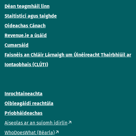
Déan teagmháil linn
Staitisticí agus taighde
Oideachas Cánach
Revenue.ie a úsáid
Cumarsáid
Faisnéis an Chláir Lárnaigh um Úinéireacht Thairbhiúil ar
Iontaobhais (CLÚTI)
Inrochtaineachta
Oibleagáidí reachtúla
Príobháideachas
Aiseolas ar an suíomh idirlín
WhoDoesWhat (Béarla)