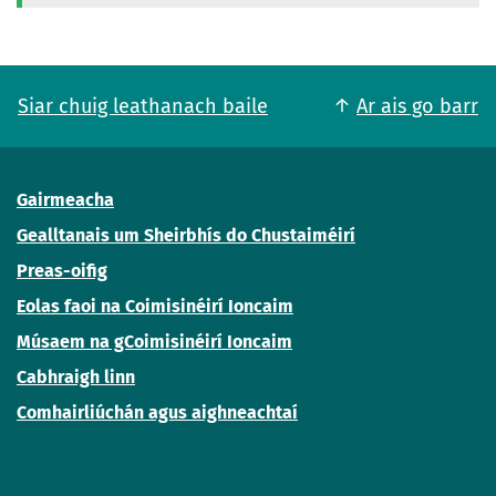
Siar chuig leathanach baile
Ar ais go barr
Gairmeacha
Gealltanais um Sheirbhís do Chustaiméirí
Preas-oifig
Eolas faoi na Coimisinéirí Ioncaim
Músaem na gCoimisinéirí Ioncaim
Cabhraigh linn
Comhairliúchán agus aighneachtaí