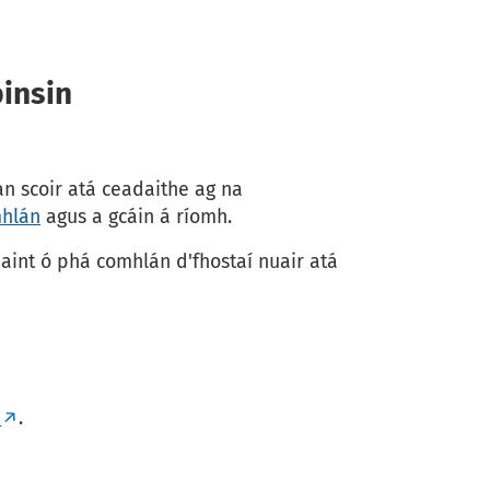
pinsin
an scoir atá ceadaithe ag na
hlán
agus a gcáin á ríomh.
haint ó phá comhlán d'fhostaí nuair atá
)
.