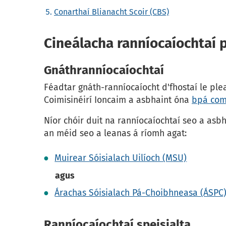
Conarthaí Blianacht Scoir (CBS)
Cineálacha ranníocaíochtaí 
Gnáthranníocaíochtaí
Féadtar gnáth-ranníocaíocht d'fhostaí le ple
Coimisinéirí Ioncaim a asbhaint óna
bpá com
Níor chóir duit na ranníocaíochtaí seo a asb
an méid seo a leanas á ríomh agat:
Muirear Sóisialach Uilíoch (MSU)
agus
Árachas Sóisialach Pá-Choibhneasa (ÁSPC
Ranníocaíochtaí speisialta