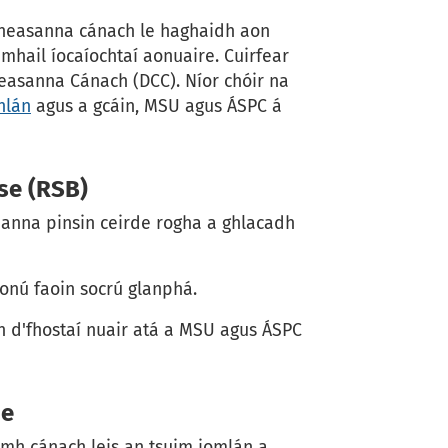
mheasanna cánach le haghaidh aon
mhail íocaíochtaí aonuaire. Cuirfear
asanna Cánach (DCC). Níor chóir na
hlán
agus a gcáin, MSU agus ÁSPC á
se (RSB)
eanna pinsin ceirde rogha a ghlacadh
eonú faoin socrú glanphá.
n d'fhostaí nuair atá a MSU agus ÁSPC
he
mh cánach leis an tsuim iomlán a