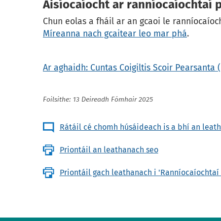
Aisíocaíocht ar ranníocaíochtaí p
Chun eolas a fháil ar an gcaoi le ranníocaíoch
Míreanna nach gcaitear leo mar phá
.
Ar aghaidh: Cuntas Coigiltis Scoir Pearsanta 
Foilsithe: 13 Deireadh Fómhair 2025
Rátáil cé chomh húsáideach is a bhí an leat
Priontáil an leathanach seo
Priontáil gach leathanach i 'Ranníocaíochtaí 