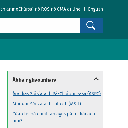
ach ar
moChúrsaí
nó
ROS
nó
CMÁ ar líne
|
English
Search
Ábhair ghaolmhara
Árachas Sóisialach Pá-Choibhneasa (ÁSPC)
Muirear Sóisialach Uilíoch (MSU)
Céard is pá comhlán agus pá inchánach
ann?