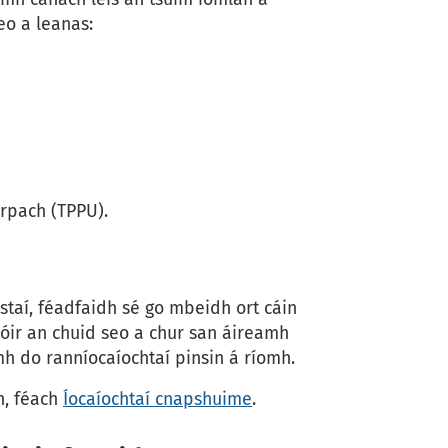
eo a leanas:
orpach (TPPU).
staí, féadfaidh sé go mbeidh ort cáin
hóir an chuid seo a chur san áireamh
h do ranníocaíochtaí pinsin á ríomh.
h, féach
Íocaíochtaí cnapshuime
.