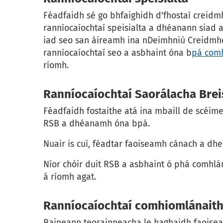
Féadfaidh sé go bhfaighidh d'fhostaí creid
ranníocaíochtaí speisialta a dhéanann siad a
iad seo san áireamh ina nDeimhniú Creidmhe
ranníocaíochtaí seo a asbhaint óna b
pá com
ríomh.
Ranníocaíochtaí Saorálacha Brei
Féadfaidh fostaithe atá ina mbaill de scéim
RSB a dhéanamh óna bpá.
Nuair is cuí, féadtar faoiseamh cánach a dh
Níor chóir duit RSB a asbhaint ó phá comhlá
á ríomh agat.
Ranníocaíochtaí comhiomlánait
Baineann teorainneacha le haghaidh faoisea