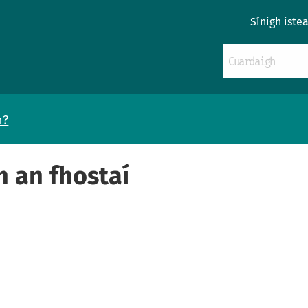
Sínigh iste
n?
n an fhostaí