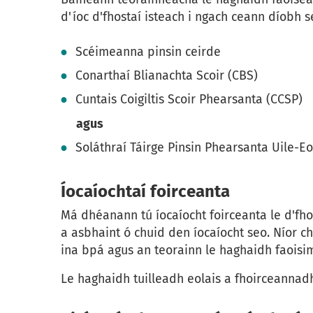
d'íoc d'fhostaí isteach i ngach ceann díobh s
Scéimeanna pinsin ceirde
Conarthaí Blianachta Scoir (CBS)
Cuntais Coigiltis Scoir Phearsanta (CCSP)
agus
Soláthraí Táirge Pinsin Phearsanta Uile-E
Íocaíochtaí foirceanta
Má dhéanann tú íocaíocht foirceanta le d'fho
a asbhaint ó chuid den íocaíocht seo. Níor c
ina bpá agus an teorainn le haghaidh faoisim
Le haghaidh tuilleadh eolais a fhoirceannad