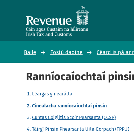
Baile
Fostú daoine
Céard is pá an
Ranníocaíochtaí pinsi
Léargas ginearálta
Cineálacha ranníocaíochtaí pinsin
Cuntas Coigiltis Scoir Pearsanta (CCSP)
Táirgí Pinsin Phearsanta Uile-Eorpach (TPPU)