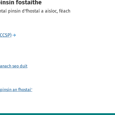
insin fostaithe
taí pinsin d'fhostaí a aisíoc, féach
(CCSP)
hanach seo duit
pinsin an fhostaí'