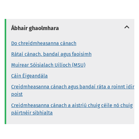
Ábhair ghaolmhara
Do chreidmheasanna cánach
Rátaí cánach, bandaí agus faoisimh
Muirear Sóisialach Uilíoch (MSU)
Cáin Éigeandála
Creidmheasanna cánach agus bandaí ráta a roinnt idir
poist
Creidmheasanna cánach a aistriú chuig céile nó chuig
páirtnéir sibhialta