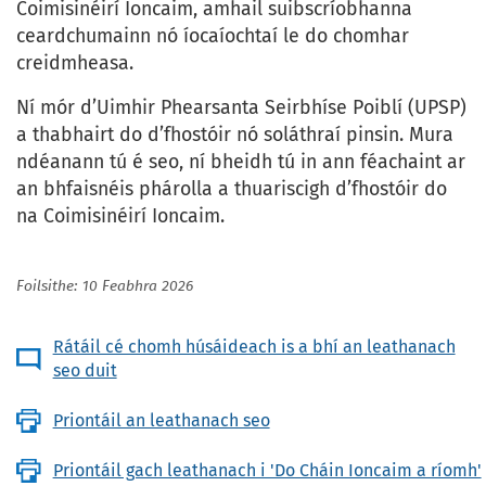
Coimisinéirí Ioncaim, amhail suibscríobhanna
ceardchumainn nó íocaíochtaí le do chomhar
creidmheasa.
Ní mór d’Uimhir Phearsanta Seirbhíse Poiblí (UPSP)
a thabhairt do d’fhostóir nó soláthraí pinsin. Mura
ndéanann tú é seo, ní bheidh tú in ann féachaint ar
an bhfaisnéis phárolla a thuariscigh d’fhostóir do
na Coimisinéirí Ioncaim.
Foilsithe: 10 Feabhra 2026
Rátáil cé chomh húsáideach is a bhí an leathanach
seo duit
Priontáil an leathanach seo
Priontáil gach leathanach i 'Do Cháin Ioncaim a ríomh'