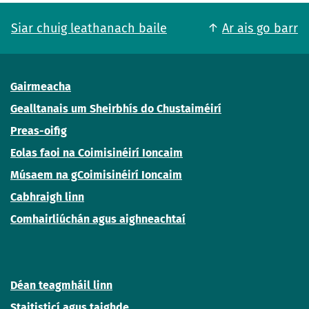
Siar chuig leathanach baile
Ar ais go barr
Gairmeacha
Gealltanais um Sheirbhís do Chustaiméirí
Preas-oifig
Eolas faoi na Coimisinéirí Ioncaim
Músaem na gCoimisinéirí Ioncaim
Cabhraigh linn
Comhairliúchán agus aighneachtaí
Déan teagmháil linn
Staitisticí agus taighde