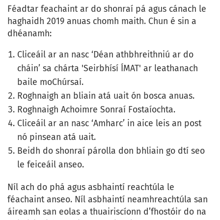
Féadtar feachaint ar do shonraí pá agus cánach le
haghaidh 2019 anuas chomh maith. Chun é sin a
dhéanamh:
Cliceáil ar an nasc ‘Déan athbhreithniú ar do
cháin’ sa chárta 'Seirbhísí ÍMAT' ar leathanach
baile moChúrsaí.
Roghnaigh an bliain atá uait ón bosca anuas.
Roghnaigh Achoimre Sonraí Fostaíochta.
Cliceáil ar an nasc ‘Amharc’ in aice leis an post
nó pinsean atá uait.
Beidh do shonraí párolla don bhliain go dtí seo
le feiceáil anseo.
Níl ach do phá agus asbhaintí reachtúla le
féachaint anseo. Níl asbhaintí neamhreachtúla san
áireamh san eolas a thuairiscíonn d’fhostóir do na