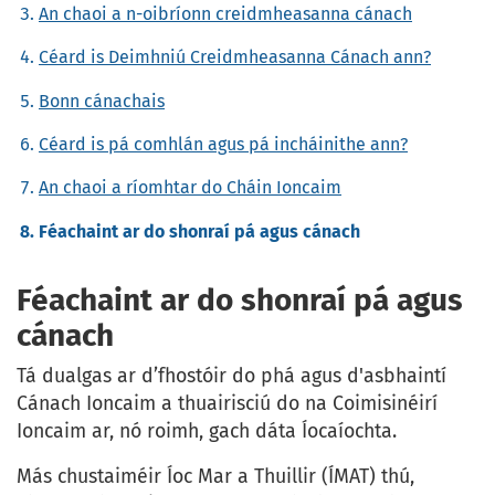
An chaoi a n-oibríonn creidmheasanna cánach
Céard is Deimhniú Creidmheasanna Cánach ann?
Bonn cánachais
Céard is pá comhlán agus pá incháinithe ann?
An chaoi a ríomhtar do Cháin Ioncaim
Féachaint ar do shonraí pá agus cánach
Féachaint ar do shonraí pá agus
cánach
Tá dualgas ar d’fhostóir do phá agus d'asbhaintí
Cánach Ioncaim a thuairisciú do na Coimisinéirí
Ioncaim ar, nó roimh, gach dáta Íocaíochta.
Más chustaiméir Íoc Mar a Thuillir (ÍMAT) thú,