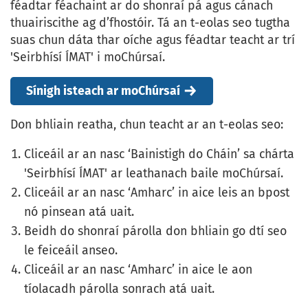
féadtar féachaint ar do shonraí pá agus cánach
thuairiscithe ag d’fhostóir. Tá an t-eolas seo tugtha
suas chun dáta thar oíche agus féadtar teacht ar trí
'Seirbhísí ÍMAT' i moChúrsaí.
Sínigh isteach ar moChúrsaí
Don bhliain reatha, chun teacht ar an t-eolas seo:
Cliceáil ar an nasc ‘Bainistigh do Cháin’ sa chárta
'Seirbhísí ÍMAT' ar leathanach baile moChúrsaí.
Cliceáil ar an nasc ‘Amharc’ in aice leis an bpost
nó pinsean atá uait.
Beidh do shonraí párolla don bhliain go dtí seo
le feiceáil anseo.
Cliceáil ar an nasc ‘Amharc’ in aice le aon
tíolacadh párolla sonrach atá uait.