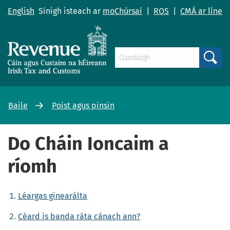
English
Sínigh isteach ar
moChúrsaí
|
ROS
|
CMÁ ar líne
Search
Baile
Poist agus pinsin
Do Cháin Ioncaim a
ríomh
Léargas ginearálta
Céard is banda ráta cánach ann?