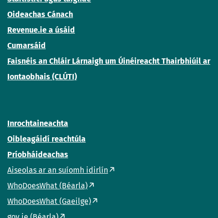
Oideachas Cánach
Revenue.ie a úsáid
Cumarsáid
Faisnéis an Chláir Lárnaigh um Úinéireacht Thairbhiúil ar
Iontaobhais (CLÚTI)
Inrochtaineachta
Oibleagáidí reachtúla
Príobháideachas
Aiseolas ar an suíomh idirlín
WhoDoesWhat (Béarla)
WhoDoesWhat (Gaeilge)
gov.ie (Béarla)