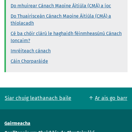
Do mhuirear Cánach Maoine Áitiúla (CMÁ) a íoc
Do Thuairisceán Cánach Maoine Áitiúla (CMÁ) a
thíolacadh
Cé ba chóir clárú le haghaidh féinmheasúnú Cánach
Ioncaim?
Imréiteach cánach
Cáin Chorparáide
Siar chuig leathanach baile
Ar ais go barr
Gairmeacha