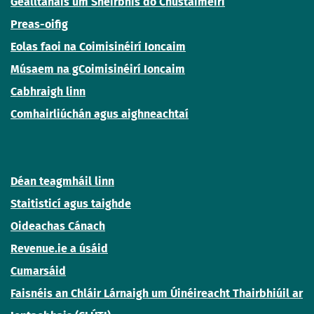
Gealltanais um Sheirbhís do Chustaiméirí
Preas-oifig
Eolas faoi na Coimisinéirí Ioncaim
Músaem na gCoimisinéirí Ioncaim
Cabhraigh linn
Comhairliúchán agus aighneachtaí
Déan teagmháil linn
Staitisticí agus taighde
Oideachas Cánach
Revenue.ie a úsáid
Cumarsáid
Faisnéis an Chláir Lárnaigh um Úinéireacht Thairbhiúil ar