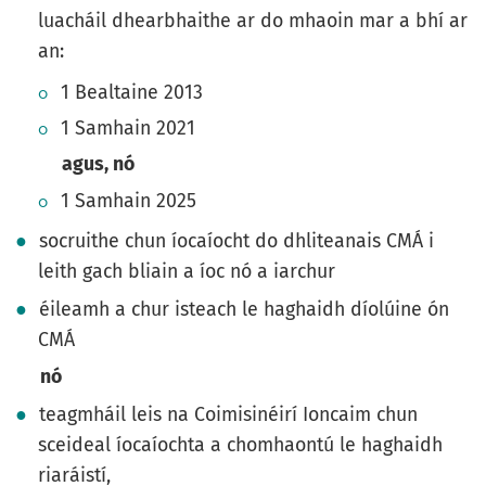
luacháil dhearbhaithe ar do mhaoin mar a bhí ar
an:
1 Bealtaine 2013
1 Samhain 2021
agus, nó
1 Samhain 2025
socruithe chun íocaíocht do dhliteanais CMÁ i
leith gach bliain a íoc nó a iarchur
éileamh a chur isteach le haghaidh díolúine ón
CMÁ
nó
teagmháil leis na Coimisinéirí Ioncaim chun
sceideal íocaíochta a chomhaontú le haghaidh
riaráistí,