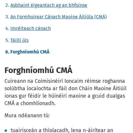
Asbhaint éigeantach ag an bhfoinse
An Formhuirear Cánach Maoine Áitiúla (CMÁ)
Imréiteach cánach
Táillí úis
Forghníomhú CMÁ
Forghníomhú CMÁ
Cuireann na Coimisinéirí Ioncaim réimse roghanna
solúbtha íocaíochta ar fáil don Cháin Maoine Áitiúil
ionas gur féidir le húinéirí maoine a gcuid dualgas
CMÁ a chomhlíonadh.
Mura ndéanann tú:
tuairisceán a thíolacadh, lena n-áirítear an