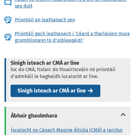
seo duit
Priontáil an leathanach seo
Priontáil gach leathanach i 'Céard a tharlaíonn mura
gcomhlíonann tú d'oibleagáidí'
Sínigh isteach ar CMÁ ar líne
Íoc do CMÁ, tíolaic do thuairisceáin nó priontáil
d’admháil le haghaidh íocaíocht ar líne.
Sínigh isteach ar CMÁ ar líne
Ábhair ghaolmhara
Íocaíocht na Cánach Maoine Áitiúla (CMÁ) a iarchur