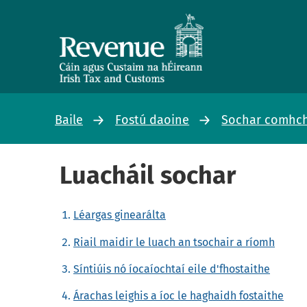
Baile
Fostú daoine
Sochar comhchi
Luacháil sochar
Léargas ginearálta
Riail maidir le luach an tsochair a ríomh
Síntiúis nó íocaíochtaí eile d'fhostaithe
Árachas leighis a íoc le haghaidh fostaithe