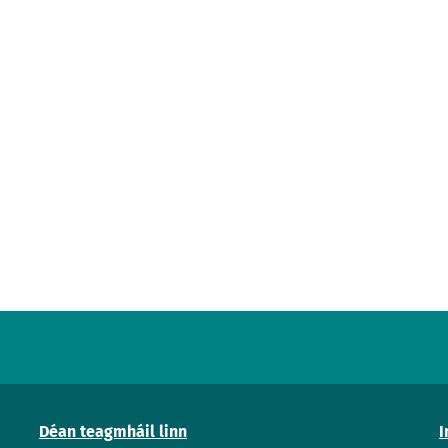
Déan teagmháil linn
I