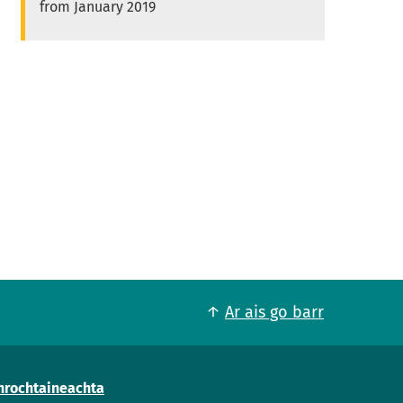
from January 2019
Ar ais go barr
nrochtaineachta