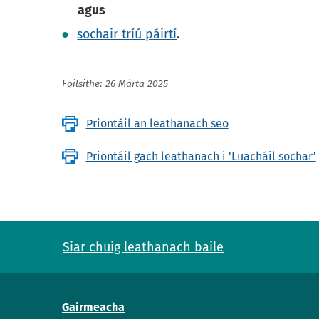
agus
sochair tríú páirtí
.
Foilsithe: 26 Márta 2025
Priontáil an leathanach seo
Priontáil gach leathanach i 'Luacháil sochar'
Siar chuig leathanach baile
Gairmeacha