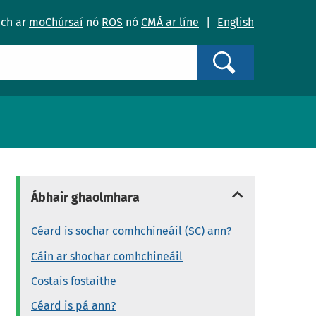
ach ar
moChúrsaí
nó
ROS
nó
CMÁ ar líne
|
English
Search
Ábhair ghaolmhara
Céard is sochar comhchineáil (SC) ann?
Cáin ar shochar comhchineáil
Costais fostaithe
Céard is pá ann?