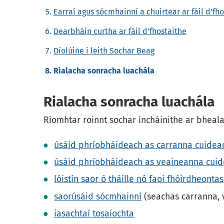
Earraí agus sócmhainní a chuirtear ar fáil d'fh
Dearbháin curtha ar fáil d'fhostaithe
Díolúine i leith Sochar Beag
Rialacha sonracha luachála
Rialacha sonracha luachála
Ríomhtar roinnt sochar incháinithe ar bhealac
úsáid phríobháideach as carranna cuidea
úsáid phríobháideach as veaineanna cui
lóistín saor ó tháille nó faoi fhóirdheontas
saorúsáid sócmhainní
(seachas carranna, 
iasachtaí tosaíochta