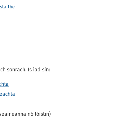
ostaithe
h sonrach. Is iad sin:
chta
deachta
veaineanna nó lóistín)