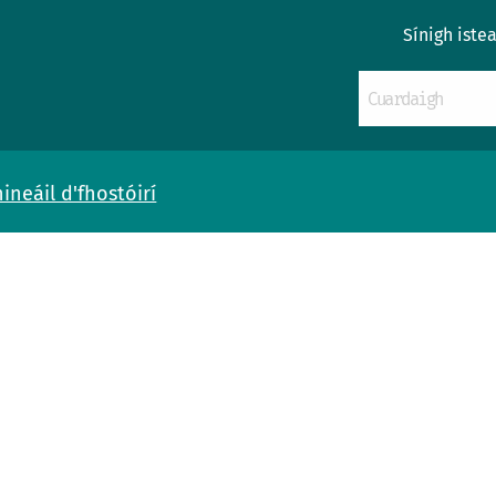
Sínigh iste
neáil d'fhostóirí